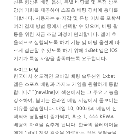
션은 향상된 베팅 옵션, 특별 배당률 및 독점 상품
당첨 기회를 제공하여 스포츠 베팅 경험에 흥미를
더합니다. 사용자는 e-지갑 및 은행 이체를 포함한
여러 결제 방법 중에서 선택할 수 있으며, 베팅 활
동을 위한 자금 조달 과정이 편리합니다. 앱이 효
율적으로 실행되도록 하여 기능 및 베팅 옵션에 빠
르게 접근할 수 있도록 하기 위해 1xBet 앱은 iOS
기기가 특정 사양을 충족하도록 요구합니다.
라이브 베팅
한국에서 선도적인 모바일 베팅 솔루션인 1xbet
앱은 스포츠 베팅과 카지노 게임을 원활하게 통합
합니다.” “[newline]이 섹션에서는 그 주요 기능을
강조하여, 붐비는 온라인 베팅 시장에서 돋보이는
이유를 설명합니다. 매일 10, 000개의 베팅이 선
택되어 당첨금이 증가되며, 최소 1, 444 KRW의
베팅이 자격을 갖추게 됩니다. 한국의 플레이어들
에게 1xbet 계정 검증을 완료하는 것은 당첨금을