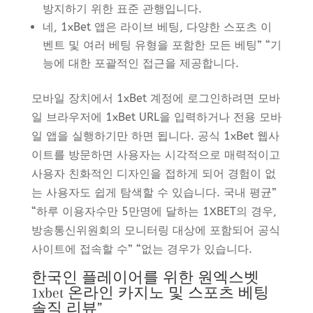
방지하기 위한 표준 관행입니다.
네, 1xBet 앱은 라이브 베팅, 다양한 스포츠 이
벤트 및 여러 베팅 유형을 포함한 모든 베팅” “기
능에 대한 포괄적인 접근을 제공합니다.
모바일 장치에서 1xBet 계정에 로그인하려면 모바
일 브라우저에 1xBet URL을 입력하거나 전용 모바
일 앱을 실행하기만 하면 됩니다. 공식 1xBet 웹사
이트를 방문하면 사용자는 시각적으로 매력적이고
사용자 친화적인 디자인을 접하게 되어 경험이 없
는 사용자도 쉽게 탐색할 수 있습니다. 국내 평균”
“하루 이용자수만 5만명에 달하는 1XBET의 경우,
방송통신위원회의 모니터링 대상에 포함되어 공식
사이트에 접속할 수” “없는 경우가 있습니다.
한국인 플레이어를 위한 원엑스벳
1xbet 온라인 카지노 및 스포츠 베팅
솔직 리뷰”