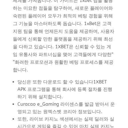
세계를 가져옵니다. 이 가이드는 1xbet 앱을 활용
하는 미묘한 점들을 탐구하여, 새로운 플레이어와
숙련된 플레이어 모두가 최적의 베팅 경험을 위해
그 기능을 마스터하도록 돕습니다. 1xBet은 고객
지원 팀을 통해 언제든지 도움을 제공하며, 사용자
들에게 신뢰할 만한 플랫폼을 제공하기 위해 최선
을 다하고 있습니다. 1XBET은 신뢰할 수 있는 게
임 유통사와 파트너십을 맺어 고객들에게 다양한”
“화려한 프로모션과 원활한 베팅 프로세스를 제공
합니다.
당신은 또한 다운로드 할 수 있습니다1XBET
APK 프로그램을 통해 회사에 등록 절차를 진행
하기 위해 설치합니다.
Curacao e_Gaming 라이센스를 발급 받아서 운
영되고 있는 원엑스벳 코리아 정보입니다.
또한, 라이브 카지노 섹션에서는 실제 딜러와 실
시간으로 게임을 즐길 수 있어 마치 실제 카지노