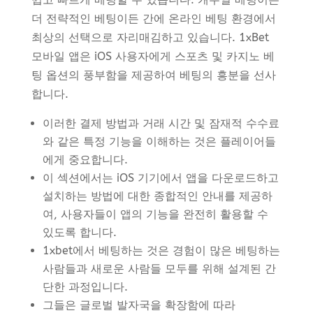
더 전략적인 베팅이든 간에 온라인 베팅 환경에서
최상의 선택으로 자리매김하고 있습니다. 1xBet
모바일 앱은 iOS 사용자에게 스포츠 및 카지노 베
팅 옵션의 풍부함을 제공하여 베팅의 흥분을 선사
합니다.
이러한 결제 방법과 거래 시간 및 잠재적 수수료
와 같은 특정 기능을 이해하는 것은 플레이어들
에게 중요합니다.
이 섹션에서는 iOS 기기에서 앱을 다운로드하고
설치하는 방법에 대한 종합적인 안내를 제공하
여, 사용자들이 앱의 기능을 완전히 활용할 수
있도록 합니다.
1xbet에서 베팅하는 것은 경험이 많은 베팅하는
사람들과 새로운 사람들 모두를 위해 설계된 간
단한 과정입니다.
그들은 글로벌 발자국을 확장함에 따라