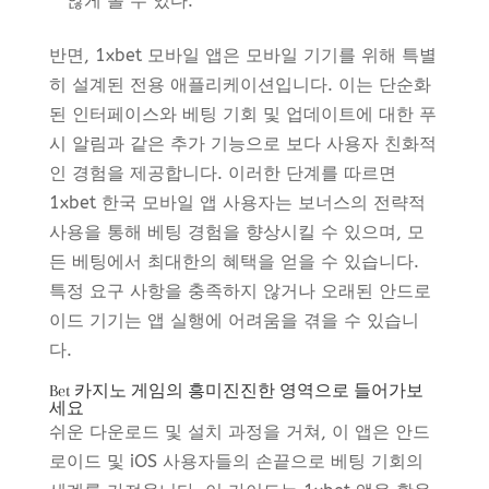
않게 볼 수 있다.
반면, 1xbet 모바일 앱은 모바일 기기를 위해 특별
히 설계된 전용 애플리케이션입니다. 이는 단순화
된 인터페이스와 베팅 기회 및 업데이트에 대한 푸
시 알림과 같은 추가 기능으로 보다 사용자 친화적
인 경험을 제공합니다. 이러한 단계를 따르면
1xbet 한국 모바일 앱 사용자는 보너스의 전략적
사용을 통해 베팅 경험을 향상시킬 수 있으며, 모
든 베팅에서 최대한의 혜택을 얻을 수 있습니다.
특정 요구 사항을 충족하지 않거나 오래된 안드로
이드 기기는 앱 실행에 어려움을 겪을 수 있습니
다.
Bet 카지노 게임의 흥미진진한 영역으로 들어가보
세요
쉬운 다운로드 및 설치 과정을 거쳐, 이 앱은 안드
로이드 및 iOS 사용자들의 손끝으로 베팅 기회의