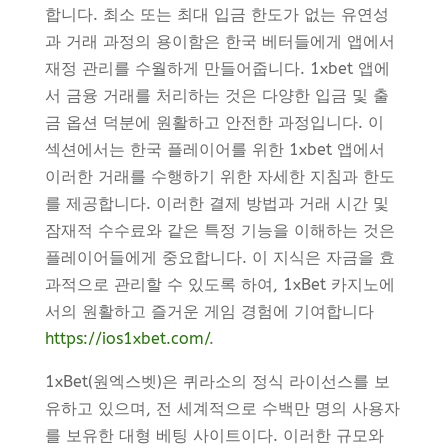
합니다. 최소 또는 최대 입금 한도가 없는 유연성
과 거래 과정의 용이함은 한국 베터들에게 앱에서
재정 관리를 수월하게 만들어줍니다. 1xbet 앱에
서 금융 거래를 처리하는 것은 다양한 입금 및 출
금 옵션 덕분에 원활하고 안전한 과정입니다. 이
섹션에서는 한국 플레이어를 위한 1xbet 앱에서
이러한 거래를 수행하기 위한 자세한 지침과 한도
를 제공합니다. 이러한 결제 방법과 거래 시간 및
잠재적 수수료와 같은 특정 기능을 이해하는 것은
플레이어들에게 중요합니다. 이 지식은 자금을 효
과적으로 관리할 수 있도록 하여, 1xBet 카지노에
서의 원활하고 즐거운 게임 경험에 기여합니다
https://ios1xbet.com/
.
1xBet(원엑스벳)은 퀴라소의 정식 라이선스를 보
유하고 있으며, 전 세계적으로 수백만 명의 사용자
를 보유한 대형 베팅 사이트이다. 이러한 규모와