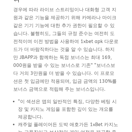
경우에 따라 라이브 스트리밍이나 대화형 고객 지
원과 같은 기능을 제공하기 위해 카메라나 마이크
같은 기기 기능에 대한 추가 권한이 필요할 수 있
습니다. 불행히도, 그들의 규정 준수는 여전히 도
전적이며 이전 방법을 사용하여 1xbet apk 다운로
드가 더 바람직하다는 것을 알 수 있습니다. 하지
만 JBAPP과 함께하는 독점 보너스는 최대 169,
000원을 받을 수 있는 보너스로 기존” “보너스보
다 거의 3만원을 더 받을 수 있습니다. 이 프로모
션은 첫 입금에만 적용되며, 입금 금액의 130%를
보너스 금액으로 적립해 주는 보너스입니다.
“이 섹션은 앱의 일반적인 특징, 다양한 베팅 시
장 및 카지노 게임을 포함한 깊이 있는 개요를
제공합니다.
캐주얼 플레이어든 도박 애호가든 1xBet 카지노