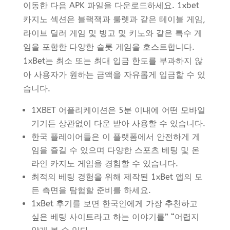
이동한 다음 APK 파일을 다운로드하세요. 1xbet
카지노 섹션은 블랙잭과 룰렛과 같은 테이블 게임,
라이브 딜러 게임 및 빙고 및 키노와 같은 특수 게
임을 포함한 다양한 슬롯 게임을 호스트합니다.
1xBet는 최소 또는 최대 입금 한도를 부과하지 않
아 사용자가 원하는 금액을 자유롭게 입금할 수 있
습니다.
1XBET 어플리케이션은 5분 이내에 어떤 모바일
기기든 상관없이 다운 받아 사용할 수 있습니다.
한국 플레이어들은 이 플랫폼에서 안전하게 게
임을 즐길 수 있으며 다양한 스포츠 베팅 및 온
라인 카지노 게임을 경험할 수 있습니다.
최적의 베팅 경험을 위해 제작된 1xBet 앱의 모
든 측면을 탐험할 준비를 하세요.
1xBet 후기를 보면 한국인에게 가장 추천하고
싶은 베팅 사이트라고 하는 이야기를” “어렵지