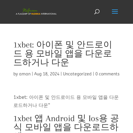
1xbet: 아이폰 및 안드로이
드 용 모바일 앱을 다운로
드하거나 다운
by
aman
|
Aug 18, 2024
|
Uncategorized
|
0 comments
1xbet: 아이폰 및 안드로이드 용 모바일 앱을 다운
로드하거나 다운”
1xbet 앱 Android 및 Ios용 공
식 모바일 앱을 다운로드하