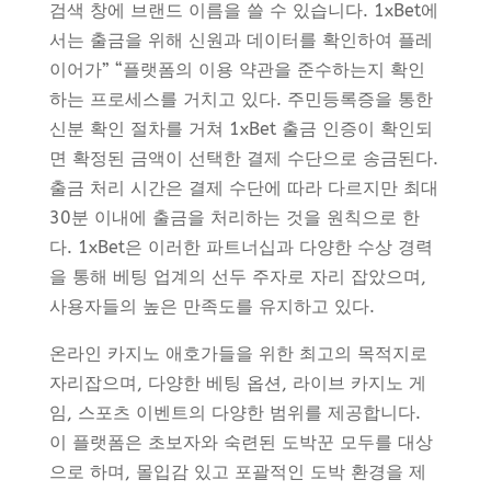
검색 창에 브랜드 이름을 쓸 수 있습니다. 1xBet에
서는 출금을 위해 신원과 데이터를 확인하여 플레
이어가” “플랫폼의 이용 약관을 준수하는지 확인
하는 프로세스를 거치고 있다. 주민등록증을 통한
신분 확인 절차를 거쳐 1xBet 출금 인증이 확인되
면 확정된 금액이 선택한 결제 수단으로 송금된다.
출금 처리 시간은 결제 수단에 따라 다르지만 최대
30분 이내에 출금을 처리하는 것을 원칙으로 한
다. 1xBet은 이러한 파트너십과 다양한 수상 경력
을 통해 베팅 업계의 선두 주자로 자리 잡았으며,
사용자들의 높은 만족도를 유지하고 있다.
온라인 카지노 애호가들을 위한 최고의 목적지로
자리잡으며, 다양한 베팅 옵션, 라이브 카지노 게
임, 스포츠 이벤트의 다양한 범위를 제공합니다.
이 플랫폼은 초보자와 숙련된 도박꾼 모두를 대상
으로 하며, 몰입감 있고 포괄적인 도박 환경을 제