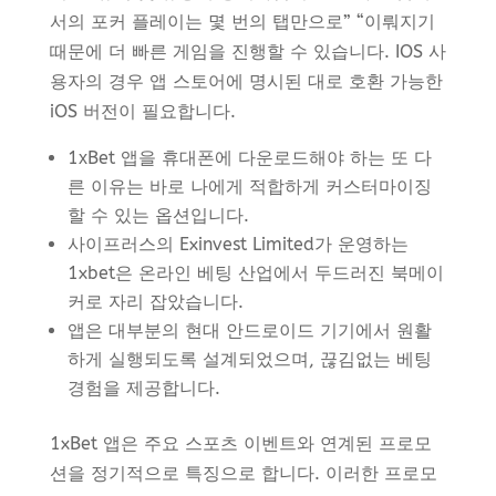
서의 포커 플레이는 몇 번의 탭만으로” “이뤄지기
때문에 더 빠른 게임을 진행할 수 있습니다. IOS 사
용자의 경우 앱 스토어에 명시된 대로 호환 가능한
iOS 버전이 필요합니다.
1хBet 앱을 휴대폰에 다운로드해야 하는 또 다
른 이유는 바로 나에게 적합하게 커스터마이징
할 수 있는 옵션입니다.
사이프러스의 Exinvest Limited가 운영하는
1xbet은 온라인 베팅 산업에서 두드러진 북메이
커로 자리 잡았습니다.
앱은 대부분의 현대 안드로이드 기기에서 원활
하게 실행되도록 설계되었으며, 끊김없는 베팅
경험을 제공합니다.
1xBet 앱은 주요 스포츠 이벤트와 연계된 프로모
션을 정기적으로 특징으로 합니다. 이러한 프로모