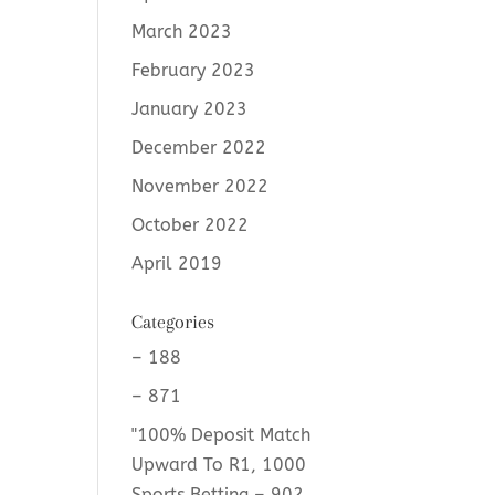
March 2023
February 2023
January 2023
December 2022
November 2022
October 2022
April 2019
Categories
– 188
– 871
"100% Deposit Match
Upward To R1, 1000
Sports Betting – 902