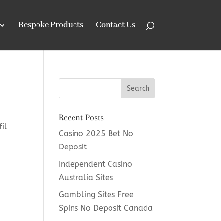
Bespoke Products
Contact Us
Recent Posts
il
Casino 2025 Bet No
Deposit
Independent Casino
Australia Sites
Gambling Sites Free
Spins No Deposit Canada