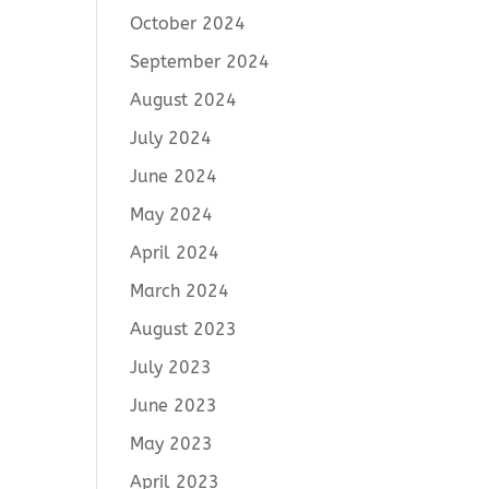
October 2024
September 2024
August 2024
July 2024
June 2024
May 2024
April 2024
March 2024
August 2023
July 2023
June 2023
May 2023
April 2023