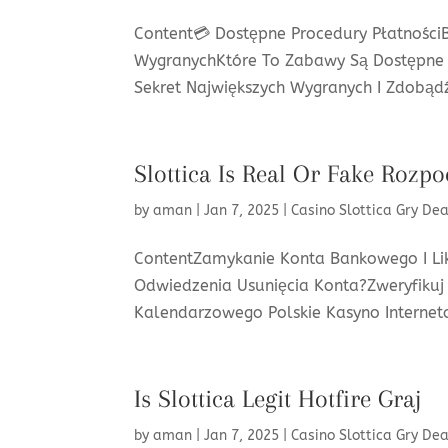
Content💳 Dostępne Procedury PłatnościB
WygranychKtóre To Zabawy Są Dostępne 
Sekret Największych Wygranych I Zdobądź
Slottica Is Real Or Fake Rozp
by
aman
|
Jan 7, 2025
|
Casino Slottica Gry De
ContentZamykanie Konta Bankowego I L
Odwiedzenia Usunięcia Konta?Zweryfikuj
Kalendarzowego Polskie Kasyno Internet
Is Slottica Legit Hotfire Graj
by
aman
|
Jan 7, 2025
|
Casino Slottica Gry De