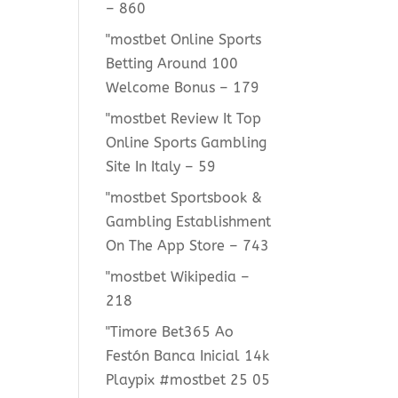
– 860
"mostbet Online Sports
Betting Around 100
Welcome Bonus – 179
"mostbet Review It Top
Online Sports Gambling
Site In Italy – 59
"‎mostbet Sportsbook &
Gambling Establishment
On The App Store – 743
"mostbet Wikipedia –
218
"Timore Bet365 Ao
Festón Banca Inicial 14k
Playpix #mostbet 25 05