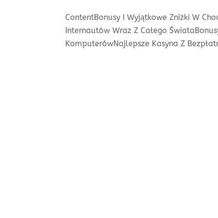
ContentBonusy I Wyjątkowe Zniżki W Chod
Internautów Wraz Z Całego ŚwiataBonusy
KomputerówNajlepsze Kasyna Z Bezpłat