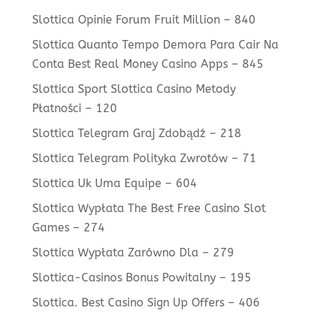
Slottica Opinie Forum Fruit Million – 840
Slottica Quanto Tempo Demora Para Cair Na
Conta Best Real Money Casino Apps – 845
Slottica Sport Slottica Casino Metody
Płatności – 120
Slottica Telegram Graj Zdobądź – 218
Slottica Telegram Polityka Zwrotów – 71
Slottica Uk Uma Equipe – 604
Slottica Wypłata The Best Free Casino Slot
Games – 274
Slottica Wypłata Zarówno Dla – 279
Slottica-Casinos Bonus Powitalny – 195
Slottica. Best Casino Sign Up Offers – 406