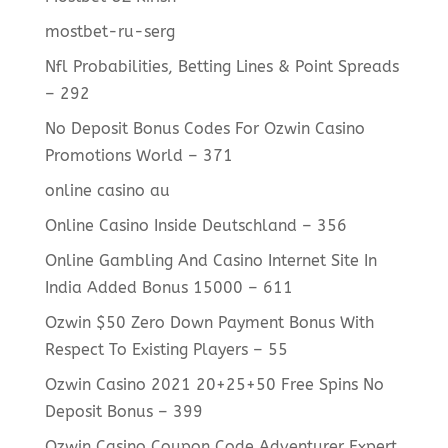
mostbet-ru-serg
Nfl Probabilities, Betting Lines & Point Spreads
– 292
No Deposit Bonus Codes For Ozwin Casino
Promotions World – 371
online casino au
Online Casino Inside Deutschland – 356
Online Gambling And Casino Internet Site In
India Added Bonus 15000 – 611
Ozwin $50 Zero Down Payment Bonus With
Respect To Existing Players – 55
Ozwin Casino 2021 20+25+50 Free Spins No
Deposit Bonus – 399
Ozwin Casino Coupon Code Adventurer Expert