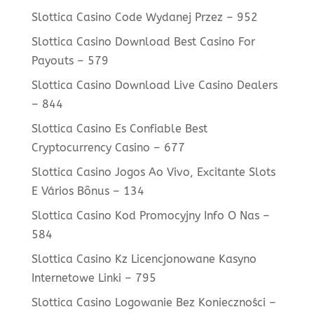
Slottica Casino Code Wydanej Przez – 952
Slottica Casino Download Best Casino For
Payouts – 579
Slottica Casino Download Live Casino Dealers
– 844
Slottica Casino Es Confiable Best
Cryptocurrency Casino – 677
Slottica Casino Jogos Ao Vivo, Excitante Slots
E Vários Bônus – 134
Slottica Casino Kod Promocyjny Info O Nas –
584
Slottica Casino Kz Licencjonowane Kasyno
Internetowe Linki – 795
Slottica Casino Logowanie Bez Konieczności –