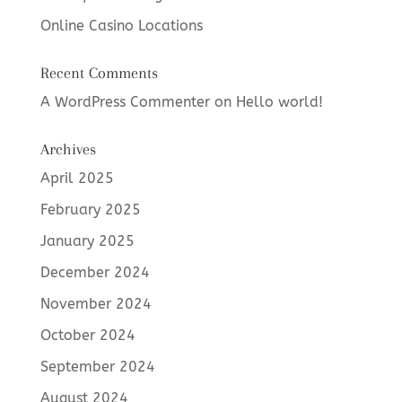
Online Casino Locations
Recent Comments
A WordPress Commenter
on
Hello world!
Archives
April 2025
February 2025
January 2025
December 2024
November 2024
October 2024
September 2024
August 2024