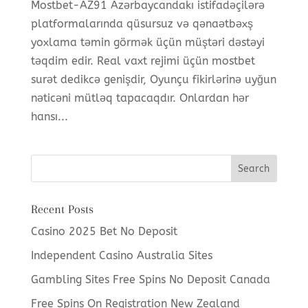
Mostbet-AZ91 Azərbaycandakı istifadəçilərə
platformalarında qüsursuz və qənaətbəxş
yoxlama təmin görmək üçün müştəri dəstəyi
təqdim edir. Real vaxt rejimi üçün mostbet
surət dedikcə genişdir, Oyunçu fikirlərinə uyğun
nəticəni mütləq tapacaqdır. Onlardan hər
hansı...
Recent Posts
Casino 2025 Bet No Deposit
Independent Casino Australia Sites
Gambling Sites Free Spins No Deposit Canada
Free Spins On Registration New Zealand