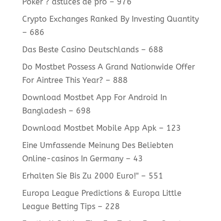
Poker ? astuces de pro – 976
Crypto Exchanges Ranked By Investing Quantity
– 686
Das Beste Casino Deutschlands – 688
Do Mostbet Possess A Grand Nationwide Offer
For Aintree This Year? – 888
Download Mostbet App For Android In
Bangladesh – 698
Download Mostbet Mobile App Apk – 123
Eine Umfassende Meinung Des Beliebten
Online-casinos In Germany – 43
Erhalten Sie Bis Zu 2000 Euro!" – 551
Europa League Predictions & Europa Little
League Betting Tips – 228