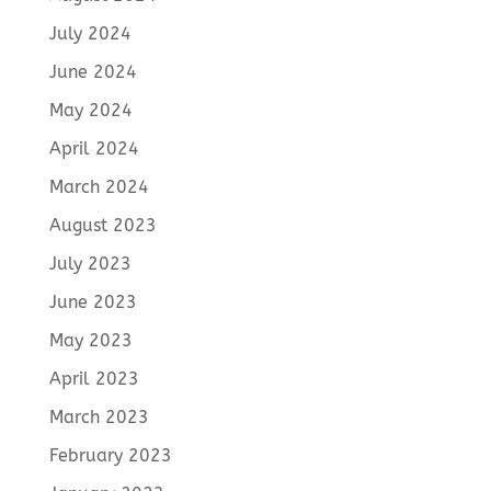
July 2024
June 2024
May 2024
April 2024
March 2024
August 2023
July 2023
June 2023
May 2023
April 2023
March 2023
February 2023