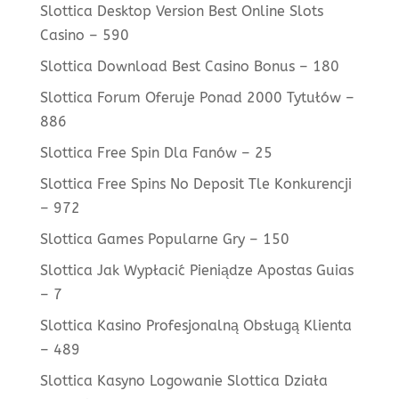
Slottica Desktop Version Best Online Slots
Casino – 590
Slottica Download Best Casino Bonus – 180
Slottica Forum Oferuje Ponad 2000 Tytułów –
886
Slottica Free Spin Dla Fanów – 25
Slottica Free Spins No Deposit Tle Konkurencji
– 972
Slottica Games Popularne Gry – 150
Slottica Jak Wypłacić Pieniądze Apostas Guias
– 7
Slottica Kasino Profesjonalną Obsługą Klienta
– 489
Slottica Kasyno Logowanie Slottica Działa