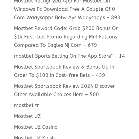
Mostbet Recognized App For Mostbet On
Windows Pc Download Free A Couple Of 0
Com Waaysapps Betw Ays Waaysapps – 893
Mostbet Reward Code: Grab $200 Bonus Or
$1k First-bet Promo Regarding Mnf Falcons
Compared To Eagles Nj Com – 679
‎mostbet Sports Betting On The App Store" – 14
Mostbet Sportsbook Review & Bonus Up In
Order To $100 In Cost-free Bets – 459
Mostbet Sportsbook Review 2024 Discover
Other Available Choices Here – 500
mostbet tr
Mostbet UZ
Mostbet UZ Casino
Mostbet UZ Kirish