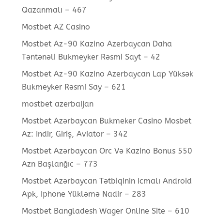
Qazanmalı – 467
Mostbet AZ Casino
Mostbet Az-90 Kazino Azerbaycan Daha
Təntənəli Bukmeyker Rəsmi Sayt – 42
Mostbet Az-90 Kazino Azerbaycan Lap Yüksək
Bukmeyker Rəsmi Say – 621
mostbet azerbaijan
Mostbet Azərbaycan Bukmeker Casino Мosbet
Az: Indir, Giriş, Aviator – 342
Mostbet Azərbaycan Orc Və Kazino Bonus 550
Azn Başlanğıc – 773
Mostbet Azərbaycan Tətbiqinin Icmalı Android
Apk, Iphone Yükləmə Nadir – 283
Mostbet Bangladesh Wager Online Site – 610