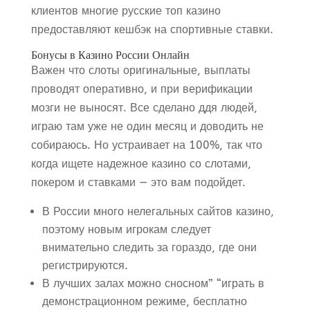
клиентов многие русские топ казино
предоставляют кешбэк на спортивные ставки.
Бонусы в Казино России Онлайн
Важен что слоты оригинальные, выплаты
проводят оперативно, и при верификации
мозги не выносят. Все сделано ддя людей,
играю там уже не один месяц и доводить не
собираюсь. Но устраивает на 100%, так что
когда ищете надежное казино со слотами,
покером и ставками — это вам подойдет.
В России много нелегальных сайтов казино,
поэтому новым игрокам следует
внимательно следить за гораздо, где они
регистрируются.
В лучших залах можно сносном” “играть в
демонстрационном режиме, бесплатно