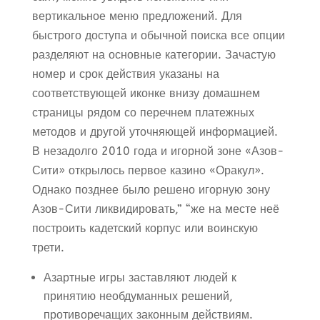
вертикальное меню предложений. Для
быстрого доступа и обычной поиска все опции
разделяют на основные категории. Зачастую
номер и срок действия указаны на
соответствующей иконке внизу домашнем
страницы рядом со перечнем платежных
методов и другой уточняющей информацией.
В незадолго 2010 года и игорной зоне «Азов-
Сити» открылось первое казино «Оракул».
Однако позднее было решено игорную зону
Азов-Сити ликвидировать,” “же на месте неё
построить кадетский корпус или воинскую
трети.
Азартные игры заставляют людей к
принятию необдуманных решений,
противоречащих законным действиям.