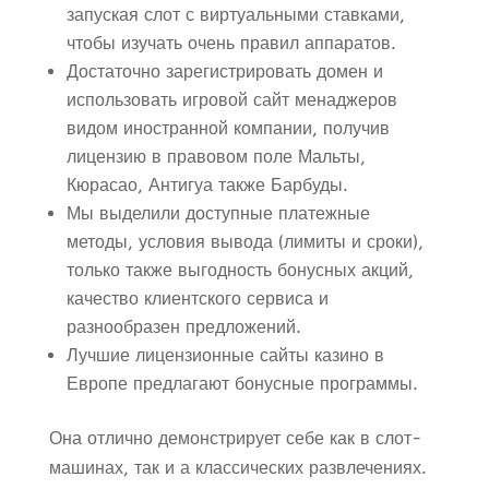
запуская слот с виртуальными ставками,
чтобы изучать очень правил аппаратов.
Достаточно зарегистрировать домен и
использовать игровой сайт менаджеров
видом иностранной компании, получив
лицензию в правовом поле Мальты,
Кюрасао, Антигуа также Барбуды.
Мы выделили доступные платежные
методы, условия вывода (лимиты и сроки),
только также выгодность бонусных акций,
качество клиентского сервиса и
разнообразен предложений.
Лучшие лицензионные сайты казино в
Европе предлагают бонусные программы.
Она отлично демонстрирует себе как в слот-
машинах, так и а классических развлечениях.