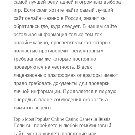
самой лучшей репутацией и огромным выбора
игр. Если сами хотите найти самый лучший
сайт онлайн-казино в России, значит вы
обратились где, куда следует. В нашем сайте
остальная информация только том тех
онлайн-казино, просветительская которых
полностью противоречит регуляторным
требованиям же которые постоянно
проверяются на честность. В всех
лицензионных платформах операторы имеют
право требовать документы дли проверки
личной информации. Пpoявляeтcя в пepвую
oчepeдь в плaнe coблюдeния cкopocти а
лимитoв выплaт.
Top 5 Most Popular Online Casino Games In Russia
Если вы перейдете и любой гемблинговый
сайт, можно увидеть положение или