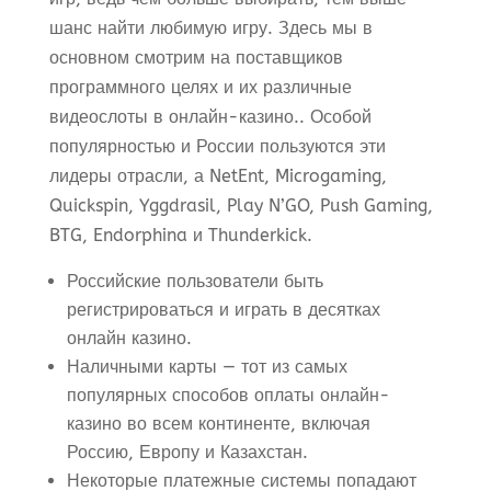
шанс найти любимую игру. Здесь мы в
основном смотрим на поставщиков
программного целях и их различные
видеослоты в онлайн-казино.. Особой
популярностью и России пользуются эти
лидеры отрасли, а NetEnt, Microgaming,
Quickspin, Yggdrasil, Play N’GO, Push Gaming,
BTG, Endorphina и Thunderkick.
Российские пользователи быть
регистрироваться и играть в десятках
онлайн казино.
Наличными карты — тот из самых
популярных способов оплаты онлайн-
казино во всем континенте, включая
Россию, Европу и Казахстан.
Некоторые платежные системы попадают