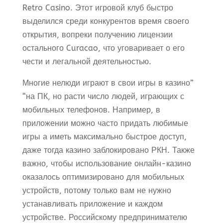
Retro Casino. Этот игровой клуб быстро
выделился среди конкурентов время своего
открытия, вопреки получению лицензии
остального Curacao, что уговаривает о его
чести и легальной деятельностью.
Многие нелюди играют в свои игры в казино”
“на ПК, но расти число людей, играющих с
мобильных телефонов. Например, в
приложении можно часто придать любимые
игры а иметь максимально быстрое доступ,
даже тогда казино заблокировано РКН. Также
важно, чтобы использование онлайн-казино
оказалось оптимизировано для мобильных
устройств, потому только вам не нужно
устанавливать приложение и каждом
устройстве. Российскому предпринимателю