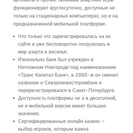
функционируют круглосуточно, доступные не
только на стационарных компьютерах, но и на
предназначенной мобильной платформе.
Что только что зарегистрировалась на их
сайте и уже бесповоротно погрузилась в
мир азарта и веселья.
Изначально банк был учрежден в
Ничтожном Новгороде под наименованием
«Транс Капитал Банк», в 2000-м он сменил
название и Севзапинвестпромбанк и
перерегистрировался в Санкт-Петербурге.
Доступность платформы не а в десктопной,
не и мобильной версии имеет большое
значения.
Сертифицированные онлайн казино —
выбор игроков, которым важна