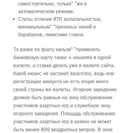
самостоятельно, только” “же в
автоматическом режиме.
Слоты отличие RTP, волатильностью,
минимальным” “призовых линий и
барабанов, лимитами ставок.
То разве по факту нельзя” “применять
банковскую карту также э-кошелек в одной
валюте, а ставки делать уже в валюте сайта.
Какой нюанс не застанет врасплох, ведь или
регистрации аккаунта не есть опция иного
своей страны же валюты. Игорное заведение
должно быть равные на зону обслуживания
участников азартных игр и служебную зону
игорного заведения. Площадь обслуживания
участников азартных игр в казино не может
быть менее 800 квадратных метров. В зоне