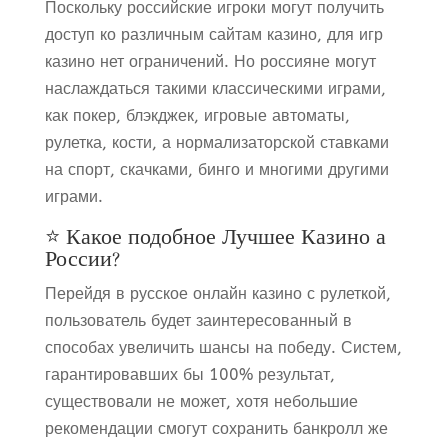
Поскольку российские игроки могут получить
доступ ко различным сайтам казино, для игр
казино нет ограничений. Но россияне могут
наслаждаться такими классическими играми,
как покер, блэкджек, игровые автоматы,
рулетка, кости, а нормализаторской ставками
на спорт, скачками, бинго и многими другими
играми.
⭐️ Какое подобное Лучшее Казино а
России?
Перейдя в русское онлайн казино с рулеткой,
пользователь будет заинтересованный в
способах увеличить шансы на победу. Систем,
гарантировавших бы 100% результат,
существовали не может, хотя небольшие
рекомендации смогут сохранить банкролл же