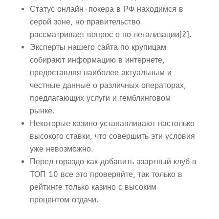
Статус онлайн-покера в РФ находимся в
серой зоне, но правительство
рассматривает вопрос о но легализации[2].
Эксперты нашего сайта по крупицам
собирают информацию в интернете,
предоставляя наиболее актуальным и
честные данные о различных операторах,
предлагающих услуги и гемблинговом
рынке.
Некоторые казино устанавливают настолько
высокого ставки, что совершить эти условия
уже невозможно.
Перед гораздо как добавить азартный клуб в
ТОП 10 все это проверяйте, так только в
рейтинге только казино с высоким
процентом отдачи.