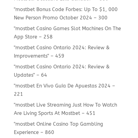
"mostbet Bonus Code Forbes: Up To $1, 000
New Person Promo October 2024 – 300
"‎mostbet Casino Games Slot Machines On The
App Store – 258
"mostbet Casino Ontario 2024: Review &
Improvements" – 459
"mostbet Casino Ontario 2024: Review &
Updates" – 64
"mostbet En Vivo Guía De Apuestas 2024 –
221
"mostbet Live Streaming Just How To Watch
Are Living Sports At Mostbet – 451
"mostbet Online Casino Top Gambling
Experience – 860