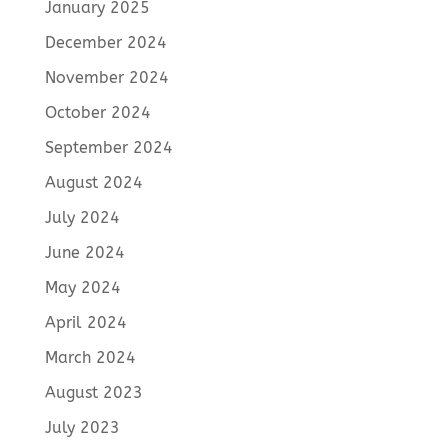
January 2025
December 2024
November 2024
October 2024
September 2024
August 2024
July 2024
June 2024
May 2024
April 2024
March 2024
August 2023
July 2023