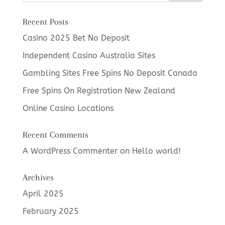
Recent Posts
Casino 2025 Bet No Deposit
Independent Casino Australia Sites
Gambling Sites Free Spins No Deposit Canada
Free Spins On Registration New Zealand
Online Casino Locations
Recent Comments
A WordPress Commenter
on
Hello world!
Archives
April 2025
February 2025