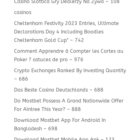
Casino Slottica Gry Dealerzy Na Żywo – 108
casinos
Cheltenham Festivity 2023 Entries, Ultimate
Declarations Day 4 Including Boodles
Cheltenham Gold Cup" – 742
Comment Apprendre à Compter les Cartes au
Poker ? astuces de pro – 976
Crypto Exchanges Ranked By Investing Quantity
– 686
Das Beste Casino Deutschlands – 688
Do Mostbet Possess A Grand Nationwide Offer
For Aintree This Year? – 888
Download Mostbet App For Android In
Bangladesh – 698
Download Mostbet Mobile App Apk – 123