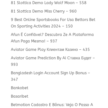
81 Slottica Demo Lady Wolf Moon – 558
81 Slottica Demo Miss Cherry – 960
9 Best Online Sportsbooks For Usa Bettors Bet
On Sporting Activities 2024 – 150
Afun É Confiável? Descubra Ze A Plataforma
Afun Paga Mesmo! – 937
Aviator Game Play Клиентам Казино – 435
Aviator Game Prediction By Ai Ставка Будет –
993
Bangladesh Login Account Sign Up Bonus –
347
Bankobet
Basaribet
Betmotion Cadastro E Bônus: Veja O Passo A