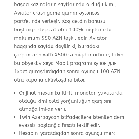
başqa kazinoların saytlarında olduğu kimi,
Aviator crash game qumar əyləncəsi
portfelində yerləşir. Xoş gəldin bonusu
başlanğıc depozit ötrü 100% miqdarında
maksimum 550 AZN təşkil edir. Aviator
haqqında saytda deyilir ki, buradakı
çarpanların xətti X500-ə miqdar artırılır, lakin
bu obyektiv xeyr. Mobil proqramı купон для
1xbet quraşdırdıqdan sonra oyunçu 100 AZN
ötrü kuponu aktivləşdirə bilər.
Orijinal mexanika iti-iti monoton yuvalarda
olduğu kimi cəld yorğunluğun qarşısını
almağa imkan verir.
1win Azərbaycan istifadəçilərə istənilən dəm
əvəzsiz başlanğıc fırsatı təklif edir.
Hesabını yaratdıqdan sonra oyunçu mərc