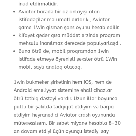
inad etdirməlidir.
Aviator barədə bir az anlayışı olan
istifadəçilər məlumatlıdırlar ki, Aviator
game 1Win qismən şans oyunu hesab edilir.
Kifayət qədər qısa müddət ərzində proqram
məhsulu inanılmaz dərəcədə populyarlaşdı.
Buna ötrü də, mobil proqramdan 1win
istifadə etməyə öyrənişli şəxslər ötrü 1Win
mobil saytı analoq olacaq.
1win bukmeker şirkətinin həm iOS, həm də
Android əməliyyat sisteminə əhali cihazlar
ötrü tətbiq dəstəyi vardır. Uzun illər boyunca
pullu bir şəkildə tədqiqat etdiyim və bərpa
etdiyim heyranedici Aviator crash oyununda
mütəxəssisəm. Bir səbət miyanə hesabla 8-30
an davam etdiyi üçün oyunçu istədiyi say