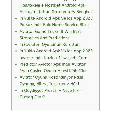
Приложение Mostbet Android Apk
Бесплатн Urban Observatory Benghazi
In Yüklə Android Apk Və Ios App 2023
Pulsuz Indir Epic Home Service Blog
Aviator Game Tricks, 9 Win Best
Strategies And Predictions
In (aviator) Oyununun Kuralları
In Yüklə Android Apk Və Ios App 2023
əvəzsiz Indir Kazino 11wickets Com
Predictor Aviator Apk Indir Aviator
1win Casino Oyunu Hilesi Kính Cận
Aviator Oyunu Kazandırıyor Nasıl
Oynanır, Hilesi, Taktikler » Hår1
In Qeydiyyat Prosesi – Necə Fikir
Olmaq Olar?