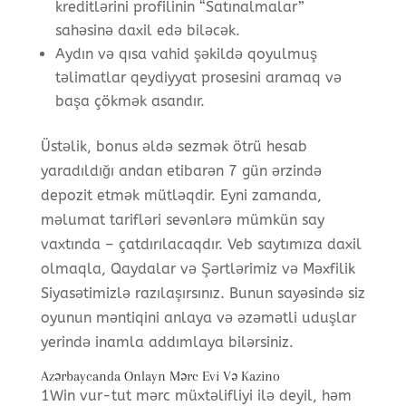
kreditlərini profilinin “Satınalmalar”
sahəsinə daxil edə biləcək.
Aydın və qısa vahid şəkildə qoyulmuş
təlimatlar qeydiyyat prosesini aramaq və
başa çökmək asandır.
Üstəlik, bonus əldə sezmək ötrü hesab
yaradıldığı andan etibarən 7 gün ərzində
depozit etmək mütləqdir. Eyni zamanda,
məlumat tarifləri sevənlərə mümkün say
vaxtında – çatdırılacaqdır. Veb saytımıza daxil
olmaqla, Qaydalar və Şərtlərimiz və Məxfilik
Siyasətimizlə razılaşırsınız. Bunun sayəsində siz
oyunun məntiqini anlaya və əzəmətli uduşlar
yerində inamla addımlaya bilərsiniz.
Azərbaycanda Onlayn Mərc Evi Və Kazino
1Win vur-tut mərc müxtəlifliyi ilə deyil, həm