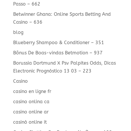
Passo – 662
Betwinner Ghana: Online Sports Betting And
Casino – 636
blog
Blueberry Shampoo & Conditioner – 351
Bônus De Boas-vindas Betmotion – 937
Borussia Dortmund X Psv Palpites Odds, Dicas
Electronic Prognóstico 13 03 – 223
Casino
casino en ligne fr
casino onlina ca
casino online ar
casinò online it