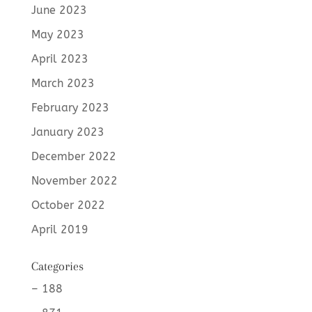
June 2023
May 2023
April 2023
March 2023
February 2023
January 2023
December 2022
November 2022
October 2022
April 2019
Categories
– 188