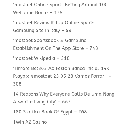
"mostbet Online Sports Betting Around 100
Welcome Bonus – 179
"mostbet Review It Top Online Sports
Gambling Site In Italy – 59
"‎mostbet Sportsbook & Gambling
Establishment On The App Store – 743
"mostbet Wikipedia – 218
"Timore Bet365 Ao Festón Banca Inicial 14k
Playpix #mostbet 25 05 23 Vamos Forrar!" –
308
14 Reasons Why Everyone Calls De Uma Nang
A 'worth-living City" – 667
180 Slottica Book Of Egypt – 268
1Win AZ Casino