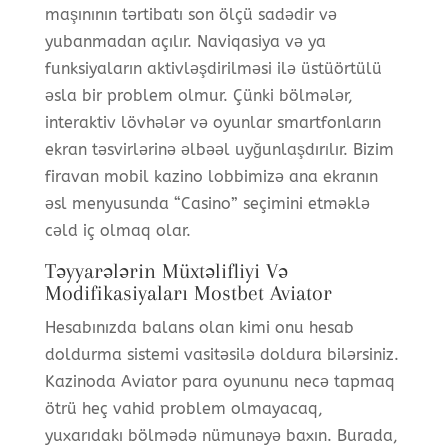
maşınının tərtibatı son ölçü sadədir və
yubanmadan açılır. Naviqasiya və ya
funksiyaların aktivləşdirilməsi ilə üstüörtülü
əsla bir problem olmur. Çünki bölmələr,
interaktiv lövhələr və oyunlar smartfonların
ekran təsvirlərinə əlbəəl uyğunlaşdırılır. Bizim
firavan mobil kazino lobbimizə ana ekranın
əsl menyusunda “Casino” seçimini etməklə
cəld iç olmaq olar.
Təyyarələrin Müxtəlifliyi Və
Modifikasiyaları Mostbet Aviator
Hesabınızda balans olan kimi onu hesab
doldurma sistemi vasitəsilə doldura bilərsiniz.
Kazinoda Aviator para oyununu necə tapmaq
ötrü heç vahid problem olmayacaq,
yuxarıdakı bölmədə nümunəyə baxın. Burada,