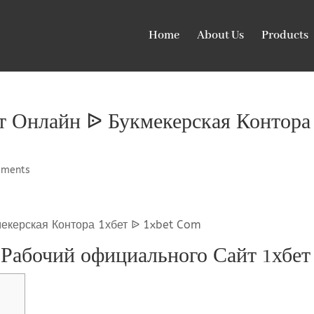
Home
About Us
Products
рт Онлайн ᐉ Букмекерская Контора
mments
екерская Контора 1хбет ᐉ 1xbet Com
я Рабочий официального Сайт 1хбет