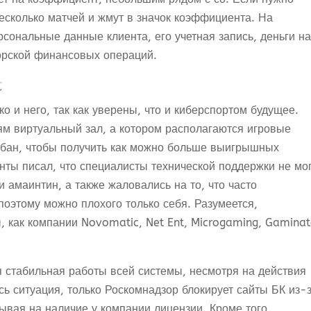
есколько матчей и жмут в значок коэффициента. На
сональные данные клиента, его учетная запись, деньги н
торской финансовых операций.
t
о и него, так как уверены, что и киберспортом будущее.
ям виртуальный зал, а котором располагаются игровые
бан, чтобы получить как можно больше выигрышных
нты писал, что специалисты технической поддержки не мо
амаинтин, а также жаловались на то, что часто
 поэтому можно плохого только себя. Разумеется,
 как компании Novomatic, Net Ent, Microgaming, Gaminat
 стабильная работы всей системы, несмотря на действия
сь ситуация, только Роскомнадзор блокирует сайты БК из-
тывая на наличие у компании лицензии. Кроме того,