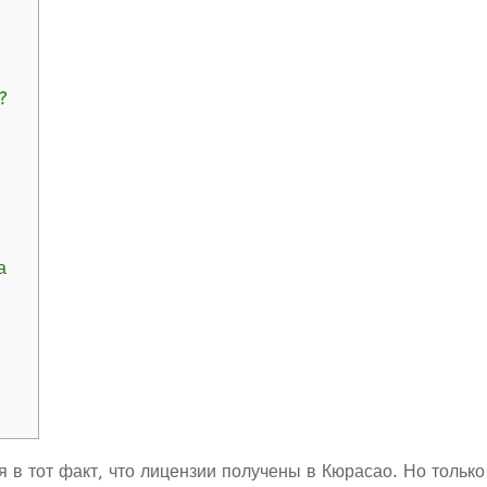
?
а
 в тот факт, что лицензии получены в Кюрасао. Но только