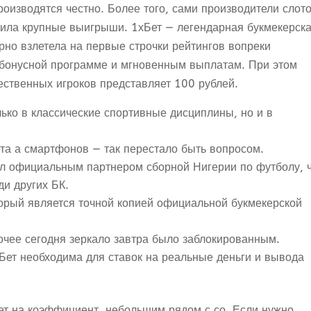
производятся честно. Более того, сами производители слот
дила крупные выигрыши. 1хБет — легендарная букмекерск
рно взлетела на первые строчки рейтингов вопреки
 бонусной программе и мгновенным выплатам. При этом
ственных игроков представляет 100 рублей.
ько в классические спортивные дисциплины, но и в
а а смартфонов — так перестало быть вопросом.
тал официальным партнером сборной Нигерии по футболу, 
ди других БК.
торый является точной копией официальной букмекерской
очее сегодня зеркало завтра было заблокированным.
Бет необходима для ставок на реальные деньги и вывода
т на коэффициент, небольшим рядом с со. Если нужно