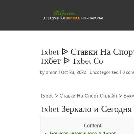
1xbet ᐉ Ставки На Спо
1хбет ᐉ 1xbet Co
by
aman
|
Oct 23, 2022
|
Uncategorized
|
0 co
1xbet ᐉ Ставки На Спорт Онлайн ᐉ Букм
1xbet Зеркало и Сегодн
Content
Бонусов имеющиеся У 1xbet