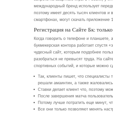
международный бренд использует перед
поэтому имеет десять тысяч клиентов и 
смартфонах, могут скачать приложение 1
Регистрация на Сайте Бк: тольк
Когда говорить о телефоне и планшете, 
букмекерская контора работает спустя «
чудесный сайт, которым поудобнее поль
разобраться не превысят труда. На сай
спортивных событий, и которые можно с
Так, клиенты пишет, что специалисты 
решали амаинтин, а также жаловались 
Ставки делает клиент что, поэтому мож
После завершения матча пользователь
Потому лучше потратить еще минут, чт
Все они только позволяют менять наст