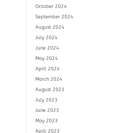
October 2024
September 2024
August 2024
July 2024
June 2024
May 2024
April 2024
March 2024
August 2023
July 2023
June 2023
May 2023
April 2023