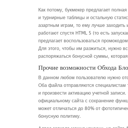
Как потому, букмекер предлагает полна
и турнирные таблицы и остальную статист
азартным играм, то ему лучше заходить 
работают спустя HTML 5 (то есть запуск
предлагает воспользоваться промокодом 
Для этого, чтобы им разжиться, нужно вс
распоряжаться бонусной суммы, которая
Прочие возможности Обхода Бл
В данном любом пользователю нужно отс
Оба файла отправляются специалистам 
и произвести активацию учетной записи.
официальному сайта с сохранение функц
может отличаться до 80% от фототипиче
бонусную политику.