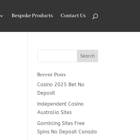
Bespoke Products
Contact Us
Recent Posts
Casino 2025 Bet No
Deposit
Independent Casino
Australia Sites
Gambling Sites Free
Spins No Deposit Canada