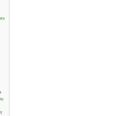
рез
я
то
t