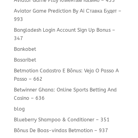
Aviator Game Play Клиентам Казино – 435
Aviator Game Prediction By Ai Ставка Будет –
993
Bangladesh Login Account Sign Up Bonus –
347
Bankobet
Basaribet
Betmotion Cadastro E Bônus: Veja O Passo A
Passo – 662
Betwinner Ghana: Online Sports Betting And
Casino – 636
blog
Blueberry Shampoo & Conditioner – 351
Bônus De Boas-vindas Betmotion – 937