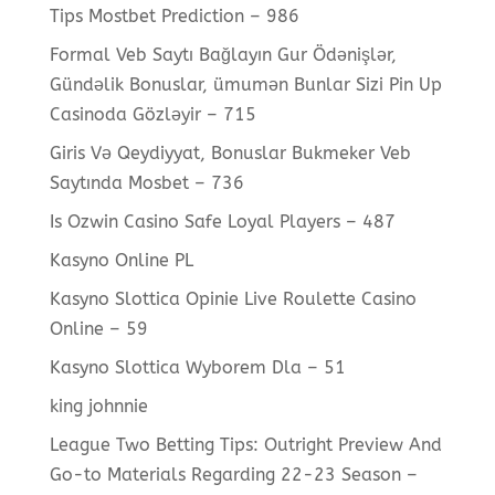
Tips Mostbet Prediction – 986
Formal Veb Saytı Bağlayın️ Gur Ödənişlər,
Gündəlik Bonuslar, ümumən Bunlar Sizi Pin Up
Casinoda Gözləyir – 715
Giris Və Qeydiyyat, Bonuslar Bukmeker Veb
Saytında Mosbet – 736
Is Ozwin Casino Safe Loyal Players – 487
Kasyno Online PL
Kasyno Slottica Opinie Live Roulette Casino
Online – 59
Kasyno Slottica Wyborem Dla – 51
king johnnie
League Two Betting Tips: Outright Preview And
Go-to Materials Regarding 22-23 Season –