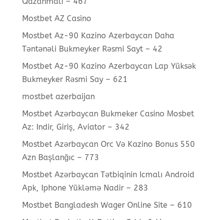
Qazanmalı – 467
Mostbet AZ Casino
Mostbet Az-90 Kazino Azerbaycan Daha
Təntənəli Bukmeyker Rəsmi Sayt – 42
Mostbet Az-90 Kazino Azerbaycan Lap Yüksək
Bukmeyker Rəsmi Say – 621
mostbet azerbaijan
Mostbet Azərbaycan Bukmeker Casino Мosbet
Az: Indir, Giriş, Aviator – 342
Mostbet Azərbaycan Orc Və Kazino Bonus 550
Azn Başlanğıc – 773
Mostbet Azərbaycan Tətbiqinin Icmalı Android
Apk, Iphone Yükləmə Nadir – 283
Mostbet Bangladesh Wager Online Site – 610