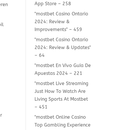
App Store – 258
eren
"mostbet Casino Ontario
2024: Review &
il
Improvements" – 459
"mostbet Casino Ontario
2024: Review & Updates"
– 64
"mostbet En Vivo Guía De
Apuestas 2024 – 221
"mostbet Live Streaming
Just How To Watch Are
Living Sports At Mostbet
– 451
r
"mostbet Online Casino
Top Gambling Experience