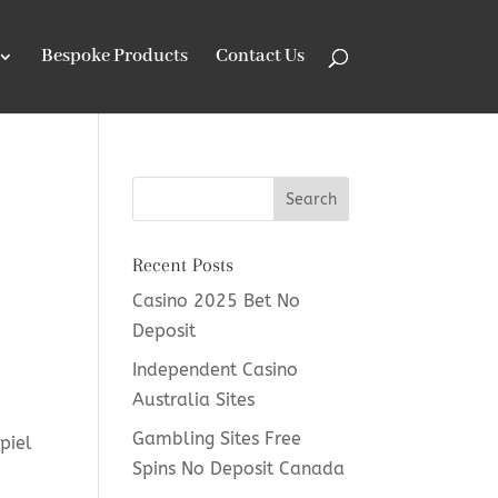
Bespoke Products
Contact Us
Recent Posts
Casino 2025 Bet No
Deposit
Independent Casino
Australia Sites
Gambling Sites Free
piel
Spins No Deposit Canada