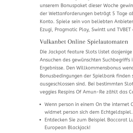
unserem Bonuspaket dieser Woche gewinne
der Wettanforderungen beträgt 5 Tage
Konto. Spiele sein von beliebten Anbiet
Ezugi, Pragmatic Play, Swintt und TVBET
Vulkanbet Online Spielautomaten
Die Jackpot feature Slots listet dasjenig
Ansuchen des gewünschten Suchbegriffs in
Ergebnisse. Den Willkommensbonus wende
Bonusbedingungen der Spielbank finden si
ausgeschlossen sind. Bei bestimmten Slo
veggies Respins Of Amun-Re zählt das Ca
Wenn person in einem On the internet 
widmet person sich dem Echtgeldspiel.
Entdecken Sie zum Beispiel Baccarat L
European Blackjack!