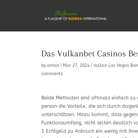
Das Vulkanbet Casinos Bes
by
aman
|
Mar 27, 2024
|
Vulkan Las Vegas Bon
comments
Beide Methoden sind oftmals einfach zu e
person die Vorteile, die sich durch dasj
unterschätzen. Hinzu kommt, dass gegense
Funktionsumfang, nicht selten deutlich v
1 Echtgeld zu Anbruch ein wenig mit ihne