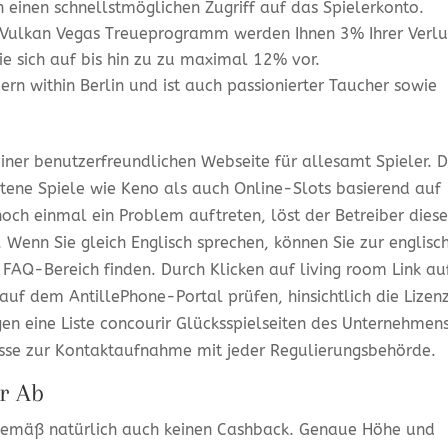
 einen schnellstmöglichen Zugriff auf das Spielerkonto.
e Vulkan Vegas Treueprogramm werden Ihnen 3% Ihrer Verlu
ie sich auf bis hin zu zu maximal 12% vor.
dern within Berlin und ist auch passionierter Taucher sowie
iner benutzerfreundlichen Webseite für allesamt Spieler. D
ltene Spiele wie Keno als auch Online-Slots basierend auf
och einmal ein Problem auftreten, löst der Betreiber diese
r. Wenn Sie gleich Englisch sprechen, können Sie zur englisc
a FAQ-Bereich finden. Durch Klicken auf living room Link au
f dem AntillePhone-Portal prüfen, hinsichtlich die Lizen
rigen eine Liste concourir Glücksspielseiten des Unternehmen
esse zur Kontaktaufnahme mit jeder Regulierungsbehörde.
r Ab
gemäß natürlich auch keinen Cashback. Genaue Höhe und