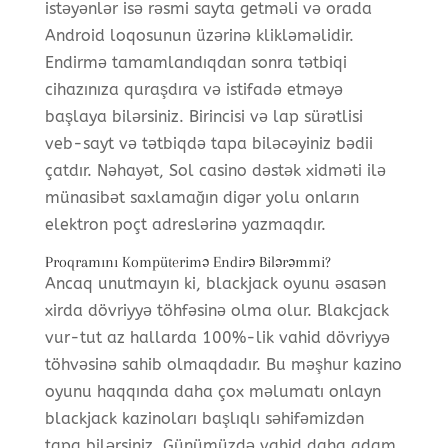
istəyənlər isə rəsmi sayta getməli və orada
Android loqosunun üzərinə klikləməlidir.
Endirmə tamamlandıqdan sonra tətbiqi
cihazınıza quraşdıra və istifadə etməyə
başlaya bilərsiniz. Birincisi və lap sürətlisi
veb-sayt və tətbiqdə tapa biləcəyiniz bədii
çatdır. Nəhayət, Sol casino dəstək xidməti ilə
münasibət saxlamağın digər yolu onların
elektron poçt adreslərinə yazmaqdır.
Proqramını Kompüterimə Endirə Bilərəmmi?
Ancaq unutmayın ki, blackjack oyunu əsasən
xirda dövriyyə töhfəsinə olma olur. Blakcjack
vur-tut az hallarda 100%-lik vahid dövriyyə
töhvəsinə sahib olmaqdadır. Bu məşhur kazino
oyunu haqqında daha çox məlumatı onlayn
blackjack kazinoları başlıqlı səhifəmizdən
tapa bilərsiniz. Günümüzdə vahid daha adam