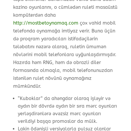
kazino oyunlarını, o cümlədən ruleti masaüstü
kompüterdən daha
http://mostbetoynamaq.com
çox vahid mobil
telefonda oynamağa imtiyaz verir. Buna üçün
də proqram yaradıcıları istifadəçilərin
tələbatını nəzərə alaraq, ruletin ümumən
növlərini mobil telefonlara uyğunlaşdırmışdır.
Hazırda həm RNG, həm də obrazli diler
formasında olmaqla, mobil telefonunuzdan
istənilən rulet növünü oynamağınız
mümkündür.
“Kuboklar” da ahəngdar olaraq işləyir və
aydın bir dövrdə aydın bir sıra mərc oyunları
yerləşdirənlərə əvəzsiz mərc oyunları
verildiyi başqa promoslar da mülk.
Lakin ödənişli versiyalarla pulsuz olanlar