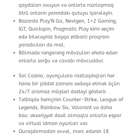
qaydaları oxuyun və onlarla razılaşmaq
ötrü onların yanındakı qutuyu işarələyin.
Bazarda Play’N Go, Nextgen, 1×2 Gaming,
İGT, Quickspin, Pragmatic Play kimi seçim
edə biləcəyiniz başqa etibarli proqram
yaradıcıları da mal.
Bölmədə rəngarəng mövzuları əhatə edən
onlarla sorğu və cavabı mövcuddur.
Sol Casino, oyunçulara rastlaşdıqları hər
hansı bir şiddət zamanı sədəqə etmək üçün
24/7 aramsız müştəri dəstəyi göstərir.
Tətbiqdə həmçinin Counter-Strike, League of
Legends, Rainbow Six, Valorant və daha
bax: əksəriyyət daxil olmaqla onlarla espor
və virtual idman oyunları var.
Quraşdırmadan əvvəl, mərc edənin 18