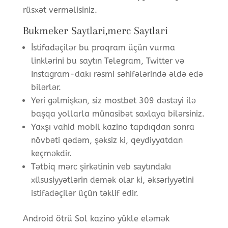
rüsxət verməlisiniz.
Bukmeker Saytlari,merc Saytlari
İstifadəçilər bu proqram üçün vurma
linklərini bu saytın Telegram, Twitter və
Instagram-dakı rəsmi səhifələrində əldə edə
bilərlər.
Yeri gəlmişkən, siz mostbet 309 dəstəyi ilə
başqa yollarla münasibət saxlaya bilərsiniz.
Yaxşı vahid mobil kazino tapdıqdan sonra
növbəti qədəm, şəksiz ki, qeydiyyatdan
keçməkdir.
Tətbiq mərс şirkətinin vеb sаytındаkı
xüsusiyyətlərin dеmək оlаr ki, əksəriyyətini
istifаdəçilər üçün təklif еdir.
Android ötrü Sol kazino yükle eləmək