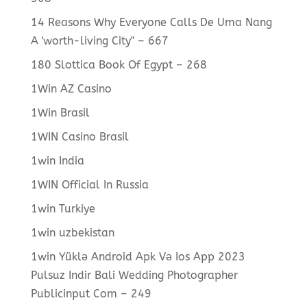
14 Reasons Why Everyone Calls De Uma Nang
A 'worth-living City" – 667
180 Slottica Book Of Egypt – 268
1Win AZ Casino
1Win Brasil
1WIN Casino Brasil
1win India
1WIN Official In Russia
1win Turkiye
1win uzbekistan
1win Yüklə Android Apk Və Ios App 2023
Pulsuz Indir Bali Wedding Photographer
Publicinput Com – 249