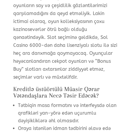
oyunların say və çeşidlilik gözləntilərimizi
qarşılamadığını da qeyd etməliyik. Lakin
ictimai olaraq, oyun kolleksiyasının çoxu
kazinosevərlər ötrü bağlı olduğu
qənaətindəyik. Slot seçiminə gəldikdə, Sol
Casino 6000-dən daha lisenziyalı slotu ilə sizi
heç ara darıxmağa qoymayacaq. Oyunçular
həyəcanlandıran cekpot oyunları və “Bonus
Buy” slotları axtarsınlar ziddiyyət etməz,
seçimlər varlı və müxtəlifdir.
Kreditlə üstüörtülü Müasir Qərar
Vətəndaşlara Necə Təsir Edəcək?
Tətbiqin masa formatını və interfeysdə olan
qrafikləri yan-yörə edən uçurumlu
dəyişikliklərə əhl olmasıdır.
Oraya istənilən idman tədbirini əlavə edə