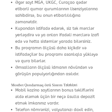
Əgər sayt MGA, UKGC, Curaçao qədər
etibarli qumar qurumlarının lisenziyalarına
sahibdirsə, bu onun etibarlılılığına
zəmanətdir.
Kupondan istifadə edərək, siz tək mərclər
yerləşdirə və ya onları ifadəli mərclərə izafi
edə və hətta sistemlər yarada bilərsiniz.
Bu proqramın ölçüsü daha kiçikdir və
istifadəçilər bu proqramı asanlıqla yükləyə
və qura bilərlər.
Əmsalların ölçüsü idmanın növündən və
görüşün populyarlığından asılıdır.
Mostbet Qondarmaq ötrü Sistem Tələbləri
Mobil kazino saytlarının bonus təkliflərini
əldə eləmək üçün bir neçə üsulla depozit
etmək imkanınız vardır.
Telefon nömrənizi, valyutanızı daxil edin,