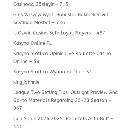
Casinoda Gözləyir – 715
Giris Və Qeydiyyat, Bonuslar Bukmeker Veb
Saytında Mosbet – 736
Is Ozwin Casino Safe Loyal Players – 487
Kasyno Online PL
Kasyno Slottica Opinie Live Roulette Casino
Online – 59
Kasyno Slottica Wyborem Dla – 51
king johnnie
League Two Betting Tips: Outright Preview And
Go-to Materials Regarding 22-23 Season –
967
Liga Spain 2024 2025: Résultats Actu But" –
441