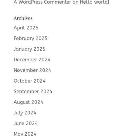
A WordPress Commenter
on
Hello world!
Archives
April 2025
February 2025
January 2025
December 2024
November 2024
October 2024
September 2024
August 2024
July 2024
June 2024
May 2024