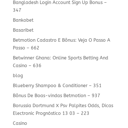
Bangladesh Login Account Sign Up Bonus –
347
Bankobet
Basaribet
Betmotion Cadastro E Bônus: Veja O Passo A
Passo – 662
Betwinner Ghana: Online Sports Betting And
Casino – 636
blog
Blueberry Shampoo & Conditioner – 351
Bônus De Boas-vindas Betmotion – 937
Borussia Dortmund X Psv Palpites Odds, Dicas
Electronic Prognóstico 13 03 – 223
Casino