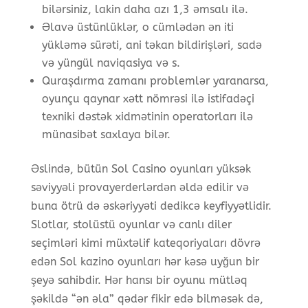
bilərsiniz, lakin daha azı 1,3 əmsalı ilə.
Əlavə üstünlüklər, o cümlədən ən iti
yükləmə sürəti, ani təkan bildirişləri, sadə
və yüngül naviqasiya və s.
Quraşdırma zamanı problemlər yaranarsa,
oyunçu qaynar xətt nömrəsi ilə istifadəçi
texniki dəstək xidmətinin operatorları ilə
münasibət saxlaya bilər.
Əslində, bütün Sol Casino oyunları yüksək
səviyyəli provayerderlərdən əldə edilir və
buna ötrü də əskəriyyəti dedikcə keyfiyyətlidir.
Slotlar, stolüstü oyunlar və canlı diler
seçimləri kimi müxtəlif kateqoriyaları dövrə
edən Sol kazino oyunları hər kəsə uyğun bir
şeyə sahibdir. Hər hansı bir oyunu mütləq
şəkildə “ən əla” qədər fikir edə bilməsək də,