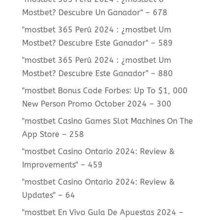
Mostbet? Descubre Un Ganador" – 678
"mostbet 365 Perú 2024 ️: ¿mostbet Um
Mostbet? Descubre Este Ganador" – 589
"mostbet 365 Perú 2024 ️: ¿mostbet Um
Mostbet? Descubre Este Ganador" – 880
"mostbet Bonus Code Forbes: Up To $1, 000
New Person Promo October 2024 – 300
"‎mostbet Casino Games Slot Machines On The
App Store – 258
"mostbet Casino Ontario 2024: Review &
Improvements" – 459
"mostbet Casino Ontario 2024: Review &
Updates" – 64
"mostbet En Vivo Guía De Apuestas 2024 –