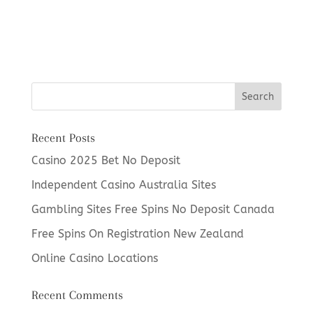
Recent Posts
Casino 2025 Bet No Deposit
Independent Casino Australia Sites
Gambling Sites Free Spins No Deposit Canada
Free Spins On Registration New Zealand
Online Casino Locations
Recent Comments