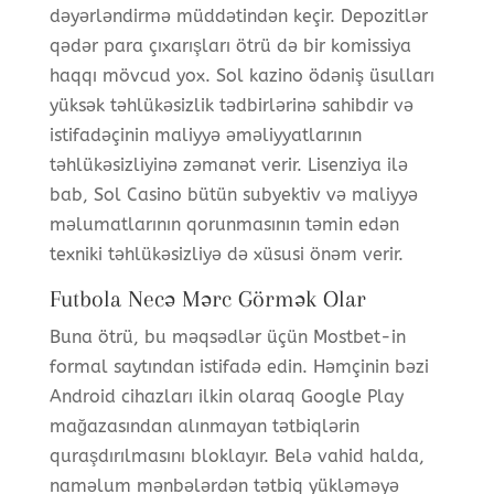
dəyərləndirmə müddətindən keçir. Depozitlər
qədər para çıxarışları ötrü də bir komissiya
haqqı mövcud yox. Sol kazino ödəniş üsulları
yüksək təhlükəsizlik tədbirlərinə sahibdir və
istifadəçinin maliyyə əməliyyatlarının
təhlükəsizliyinə zəmanət verir. Lisenziya ilə
bab, Sol Casino bütün subyektiv və maliyyə
məlumatlarının qorunmasının təmin edən
texniki təhlükəsizliyə də xüsusi önəm verir.
Futbola Necə Mərc Görmək Olar
Buna ötrü, bu məqsədlər üçün Mostbet-in
formal saytından istifadə edin. Həmçinin bəzi
Android cihazları ilkin olaraq Google Play
mağazasından alınmayan tətbiqlərin
quraşdırılmasını bloklayır. Belə vahid halda,
naməlum mənbələrdən tətbiq yükləməyə