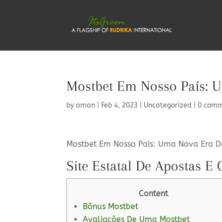
Mostbet Em Nosso País: U
by
aman
|
Feb 4, 2023
|
Uncategorized
|
0 com
Mostbet Em Nosso País: Uma Nova Era De
Site Estatal De Apostas E
Content
Bônus Mostbet
Avaliações De Uma Mostbet