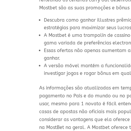
Mostbet são as suas promoções e bônus
Descubra como ganhar illustres prêmio
estratégias para maximizar seus lucros
A Mostbet é uma trampolín de cassino 
gama variada de preferências electroni
Essas ofertas não apenas aumentam 
ganhar.
A versão móvel mantém a funcionalida
investigar jogos e rogar bônus em qual
As informações são atualizadas em tempo
pagamento no País e do mundo ou no país
usar, mesmo para 1 novato é fácil enten
casas de apostas não oficiais mais popul
considerar as vantagens que ela oferece
na MostBet na geral. A Mostbet oferece