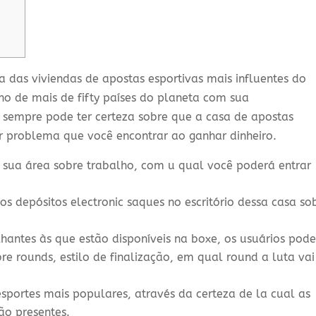
 das viviendas de apostas esportivas mais influentes do
o de mais de fifty países do planeta com sua
 sempre pode ter certeza sobre que a casa de apostas
 problema que você encontrar ao ganhar dinheiro.
 sua área sobre trabalho, com u qual você poderá entrar
 depósitos electronic saques no escritório dessa casa so
hantes às que estão disponíveis na boxe, os usuários pod
bre rounds, estilo de finalização, em qual round a luta vai
esportes mais populares, através da certeza de la cual as
ão presentes.