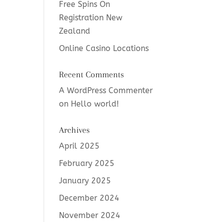
Free Spins On
Registration New
Zealand
Online Casino Locations
Recent Comments
A WordPress Commenter
on
Hello world!
Archives
April 2025
February 2025
January 2025
December 2024
November 2024