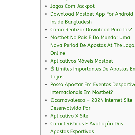
Jogos Com Jackpot
Download Mostbet App For Android
Inside Bangladesh
Como Realizar Download Para Ios?
Mostbet No País E Do Mundo: Uma
Nova Period De Apostas At The Jogo
Online
Aplicativos Móveis Mostbet
☝️ Limites Importantes De Apostas E
Jogos
Posso Apostar Em Eventos Desportiv
Internacionais Em Mostbet?
©carnavalesco – 2024 Internet Site
Desenvolvido Por
Aplicativo X Site
Características E Avaliação Das
Apostas Esportivas