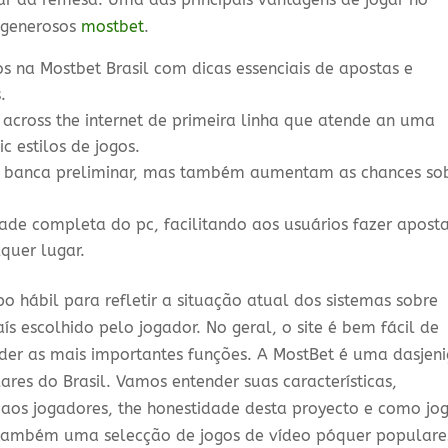
 generosos
mostbet
.
s na Mostbet Brasil com dicas essenciais de apostas e
.
across the internet de primeira linha que atende an uma
c estilos de jogos.
a banca preliminar, mas também aumentam as chances so
de completa do pc, facilitando aos usuários fazer aposta
quer lugar.
 hábil para refletir a situação atual dos sistemas sobre
 escolhido pelo jogador. No geral, o site é bem fácil de
der as mais importantes funções. A MostBet é uma dasjen
ares do Brasil. Vamos entender suas características,
 aos jogadores, the honestidade desta proyecto e como jo
 também uma selecção de jogos de vídeo póquer populare