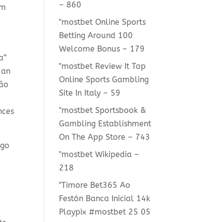
– 860
êm
"mostbet Online Sports
Betting Around 100
Welcome Bonus – 179
a”
"mostbet Review It Top
 an
Online Sports Gambling
não
Site In Italy – 59
"‎mostbet Sportsbook &
nces
Gambling Establishment
On The App Store – 743
ogo
"mostbet Wikipedia –
218
"Timore Bet365 Ao
Festón Banca Inicial 14k
Playpix #mostbet 25 05