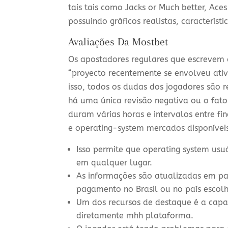
tais tais como Jacks or Much better, Ace
possuindo gráficos realistas, caracterís
Avaliações Da Mostbet
Os apostadores regulares que escrevem 
“proyecto recentemente se envolveu ati
isso, todos os dudas dos jogadores são 
há uma única revisão negativa ou o fato
duram várias horas e intervalos entre fi
e operating-system mercados disponívei
Isso permite que operating system usuá
em qualquer lugar.
As informações são atualizadas em pac
pagamento no Brasil ou no país escolh
Um dos recursos de destaque é a capac
diretamente mhh plataforma.