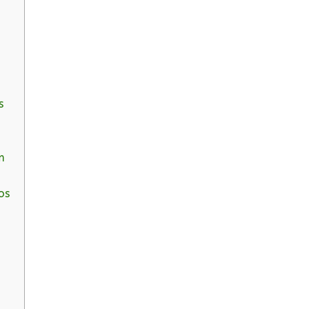
s
m
os