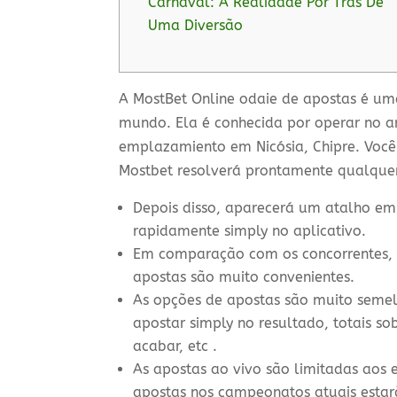
Carnaval: A Realidade Por Trás De
Uma Diversão
A MostBet Online odaie de apostas é uma
mundo. Ela é conhecida por operar no an
emplazamiento em Nicósia, Chipre. Você
Mostbet resolverá prontamente qualquer
Depois disso, aparecerá um atalho em
rapidamente simply no aplicativo.
Em comparação com os concorrentes, os
apostas são muito convenientes.
As opções de apostas são muito semel
apostar simply no resultado, totais so
acabar, etc .
As apostas ao vivo são limitadas aos 
apostas nos campeonatos atuais estar