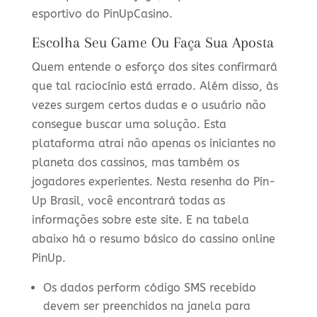
esportivo do PinUpCasino.
Escolha Seu Game Ou Faça Sua Aposta
Quem entende o esforço dos sites confirmará
que tal raciocínio está errado. Além disso, às
vezes surgem certos dudas e o usuário não
consegue buscar uma solução. Esta
plataforma atrai não apenas os iniciantes no
planeta dos cassinos, mas também os
jogadores experientes. Nesta resenha do Pin-
Up Brasil, você encontrará todas as
informações sobre este site. E na tabela
abaixo há o resumo básico do cassino online
PinUp.
Os dados perform código SMS recebido
devem ser preenchidos na janela para