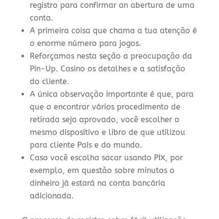
registro para confirmar an abertura de uma
conta.
A primeira coisa que chama a tua atenção é
o enorme número para jogos.
Reforçamos nesta seção a preocupação da
Pin-Up. Casino os detalhes e a satisfação
do cliente.
A única observação importante é que, para
que o encontrar vários procedimento de
retirada seja aprovado, você escolher o
mesmo dispositivo e libro de que utilizou
para cliente País e do mundo.
Caso você escolha sacar usando PIX, por
exemplo, em questão sobre minutos o
dinheiro já estará na conta bancária
adicionada.