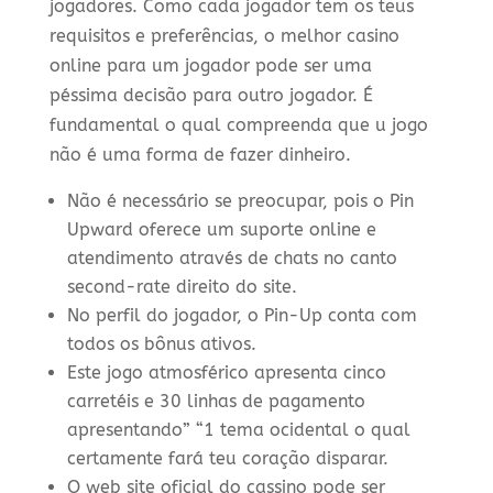
jogadores. Como cada jogador tem os teus
requisitos e preferências, o melhor casino
online para um jogador pode ser uma
péssima decisão para outro jogador. É
fundamental o qual compreenda que u jogo
não é uma forma de fazer dinheiro.
Não é necessário se preocupar, pois o Pin
Upward oferece um suporte online e
atendimento através de chats no canto
second-rate direito do site.
No perfil do jogador, o Pin-Up conta com
todos os bônus ativos.
Este jogo atmosférico apresenta cinco
carretéis e 30 linhas de pagamento
apresentando” “1 tema ocidental o qual
certamente fará teu coração disparar.
O web site oficial do cassino pode ser