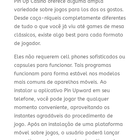
Pin Up Casino oferece alguma ampla
variedade sobre jogos para los dos os gostos.
Desde caça-níqueis completamente diferentes
de tudo o que você já viu até games de mesa
clássicos, existe algo best para cada formato
de jogador.
Eles não requerem cell phones sofisticados ou
capsules para funcionar. Tais programas
funcionam para forma estável nos modelos
mais comuns de aparelhos móveis. Ao
instalar u aplicativo Pin Upward em seu
telefone, você pode jogar the qualquer
momento conveniente, aproveitando os
instantes agradáveis do procedimento de
jogo. Após an instalação de uma plataforma
móvel sobre jogos, o usuário poderá lançar