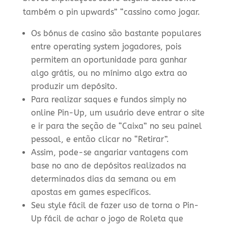
também o pin upwards” “cassino como jogar.
Os bónus de casino são bastante populares
entre operating system jogadores, pois
permitem an oportunidade para ganhar
algo grátis, ou no mínimo algo extra ao
produzir um depósito.
Para realizar saques e fundos simply no
online Pin-Up, um usuário deve entrar o site
e ir para the seção de “Caixa” no seu painel
pessoal, e então clicar no “Retirar”.
Assim, pode-se angariar vantagens com
base no ano de depósitos realizados na
determinados dias da semana ou em
apostas em games específicos.
Seu style fácil de fazer uso de torna o Pin-
Up fácil de achar o jogo de Roleta que