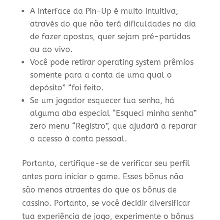
A interface da Pin-Up é muito intuitiva,
através do que não terá dificuldades no dia
de fazer apostas, quer sejam pré-partidas
ou ao vivo.
Você pode retirar operating system prêmios
somente para a conta de uma qual o
depósito” “foi feito.
Se um jogador esquecer tua senha, há
alguma aba especial “Esqueci minha senha”
zero menu “Registro”, que ajudará a reparar
o acesso à conta pessoal.
Portanto, certifique-se de verificar seu perfil
antes para iniciar o game. Esses bônus não
são menos atraentes do que os bônus de
cassino. Portanto, se você decidir diversificar
tua experiência de jogo, experimente o bônus