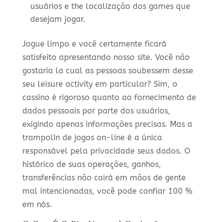
usuários e the localização dos games que
desejam jogar.
Jogue limpo e você certamente ficará
satisfeito apresentando nosso site. Você não
gostaria la cual as pessoas soubessem desse
seu leisure activity em particular? Sim, o
cassino é rigoroso quanto ao fornecimento de
dados pessoais por parte dos usuários,
exigindo apenas informações precisas. Mas a
trampolín de jogos on-line é a única
responsável pela privacidade seus dados. O
histórico de suas operações, ganhos,
transferências não cairá em mãos de gente
mal intencionadas, você pode confiar 100 %
em nós.