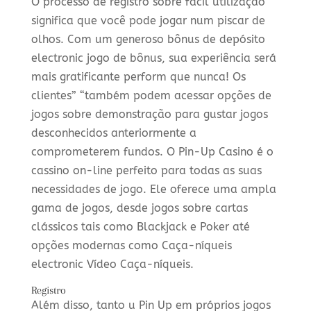
O processo de registro sobre fácil utilização
significa que você pode jogar num piscar de
olhos. Com um generoso bônus de depósito
electronic jogo de bônus, sua experiência será
mais gratificante perform que nunca! Os
clientes” “também podem acessar opções de
jogos sobre demonstração para gustar jogos
desconhecidos anteriormente a
comprometerem fundos. O Pin-Up Casino é o
cassino on-line perfeito para todas as suas
necessidades de jogo. Ele oferece uma ampla
gama de jogos, desde jogos sobre cartas
clássicos tais como Blackjack e Poker até
opções modernas como Caça-níqueis
electronic Vídeo Caça-níqueis.
Registro
Além disso, tanto u Pin Up em próprios jogos