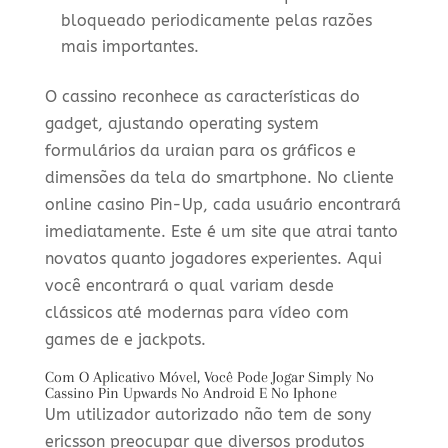
bloqueado periodicamente pelas razões
mais importantes.
O cassino reconhece as características do
gadget, ajustando operating system
formulários da uraian para os gráficos e
dimensões da tela do smartphone. No cliente
online casino Pin-Up, cada usuário encontrará
imediatamente. Este é um site que atrai tanto
novatos quanto jogadores experientes. Aqui
você encontrará o qual variam desde
clássicos até modernas para vídeo com
games de e jackpots.
Com O Aplicativo Móvel, Você Pode Jogar Simply No
Cassino Pin Upwards No Android E No Iphone
Um utilizador autorizado não tem de sony
ericsson preocupar que diversos produtos