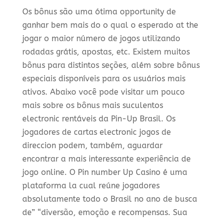
Os bônus são uma ótima opportunity de
ganhar bem mais do o qual o esperado at the
jogar o maior número de jogos utilizando
rodadas grátis, apostas, etc. Existem muitos
bônus para distintos seções, além sobre bônus
especiais disponíveis para os usuários mais
ativos. Abaixo você pode visitar um pouco
mais sobre os bônus mais suculentos
electronic rentáveis da Pin-Up Brasil. Os
jogadores de cartas electronic jogos de
direccion podem, também, aguardar
encontrar a mais interessante experiência de
jogo online. O Pin number Up Casino é uma
plataforma la cual reúne jogadores
absolutamente todo o Brasil no ano de busca
de” “diversão, emoção e recompensas. Sua