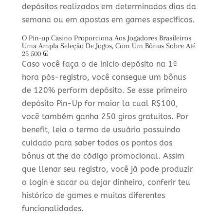
depósitos realizados em determinados dias da
semana ou em apostas em games específicos.
O Pin-up Casino Proporciona Aos Jogadores Brasileiros
Uma Ampla Seleção De Jogos, Com Um Bônus Sobre Até
25 500 ₢
Caso você faça o de início depósito na 1ª
hora pós-registro, você consegue um bônus
de 120% perform depósito. Se esse primeiro
depósito Pin-Up for maior la cual R$100,
você também ganha 250 giros gratuitos. Por
benefit, leia o termo de usuário possuindo
cuidado para saber todos os pontos dos
bônus at the do código promocional. Assim
que llenar seu registro, você já pode produzir
o login e sacar ou dejar dinheiro, conferir teu
histórico de games e muitas diferentes
funcionalidades.