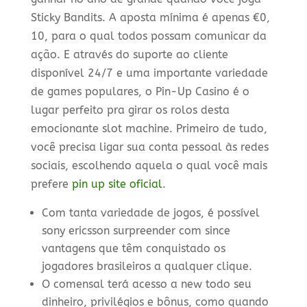
Sticky Bandits. A aposta mínima é apenas €0,
10, para o qual todos possam comunicar da
ação. E através do suporte ao cliente
disponível 24/7 e uma importante variedade
de games populares, o Pin-Up Casino é o
lugar perfeito pra girar os rolos desta
emocionante slot machine. Primeiro de tudo,
você precisa ligar sua conta pessoal às redes
sociais, escolhendo aquela o qual você mais
prefere
pin up site oficial
.
Com tanta variedade de jogos, é possível
sony ericsson surpreender com since
vantagens que têm conquistado os
jogadores brasileiros a qualquer clique.
O comensal terá acesso a new todo seu
dinheiro, privilégios e bônus, como quando