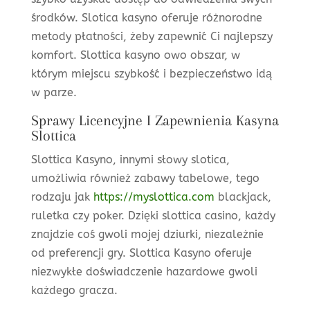
środków. Slotica kasyno oferuje różnorodne
metody płatności, żeby zapewnić Ci najlepszy
komfort. Slottica kasyno owo obszar, w
którym miejscu szybkość i bezpieczeństwo idą
w parze.
Sprawy Licencyjne I Zapewnienia Kasyna
Slottica
Slottica Kasyno, innymi słowy slotica,
umożliwia również zabawy tabelowe, tego
rodzaju jak
https://myslottica.com
blackjack,
ruletka czy poker. Dzięki slottica casino, każdy
znajdzie coś gwoli mojej dziurki, niezależnie
od preferencji gry. Slottica Kasyno oferuje
niezwykłe doświadczenie hazardowe gwoli
każdego gracza.