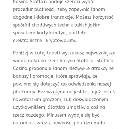
Kasyno Slottica podaje szeroki wybór
procedur płatności, żeby zapewnić fanom
dogodne i dobre transakcje. Możesz korzystać
spośród chodliwych technik takich jakim
sposobem karty kredtyu, portfele
elektroniczne i kryptowaluty.
Poniżej w całej tabeli wyszukasz najważniejsze
wiadomości na rzecz kasyna Slottica. Slottica
Casino proponuje fanom niezwykle atrakcyjne
bonusy i promocje, które sprawiają, że
powinno się dołączyć do odwiedzenia naszej
platformy. Bez względu na jest to, bądź jesteś
nowatorskim graczem, lub doświadczonym
użytkownikiem, Slottica umożliwia coś na
rzecz każdego. Minusem wydaje się być
natomiast wraz z pewnością bardzo mało