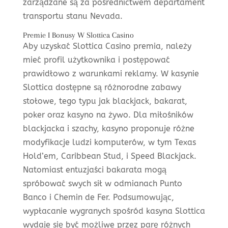
zarządzane są za pośrednictwem departament
transportu stanu Nevada.
Premie I Bonusy W Slottica Casino
Aby uzyskać Slottica Casino premia, należy
mieć profil użytkownika i postępować
prawidłowo z warunkami reklamy. W kasynie
Slottica dostępne są różnorodne zabawy
stołowe, tego typu jak blackjack, bakarat,
poker oraz kasyno na żywo. Dla miłośników
blackjacka i szachy, kasyno proponuje różne
modyfikacje ludzi komputerów, w tym Texas
Hold’em, Caribbean Stud, i Speed Blackjack.
Natomiast entuzjaści bakarata mogą
spróbować swych sił w odmianach Punto
Banco i Chemin de Fer. Podsumowując,
wypłacanie wygranych spośród kasyna Slottica
wydaje się być możliwe przez parę różnych