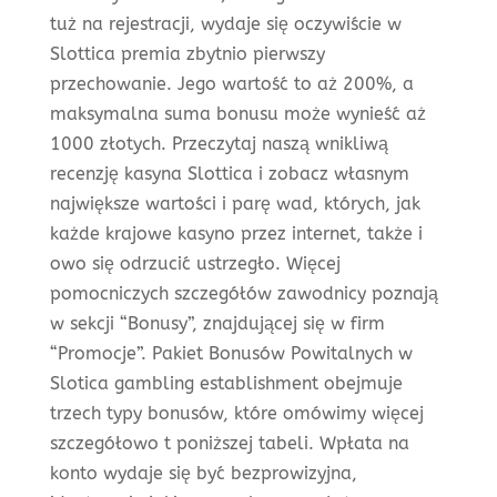
tuż na rejestracji, wydaje się oczywiście w
Slottica premia zbytnio pierwszy
przechowanie. Jego wartość to aż 200%, a
maksymalna suma bonusu może wynieść aż
1000 złotych. Przeczytaj naszą wnikliwą
recenzję kasyna Slottica i zobacz własnym
największe wartości i parę wad, których, jak
każde krajowe kasyno przez internet, także i
owo się odrzucić ustrzegło. Więcej
pomocniczych szczegółów zawodnicy poznają
w sekcji “Bonusy”, znajdującej się w firm
“Promocje”. Pakiet Bonusów Powitalnych w
Slotica gambling establishment obejmuje
trzech typy bonusów, które omówimy więcej
szczegółowo t poniższej tabeli. Wpłata na
konto wydaje się być bezprowizyjna,