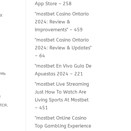
App Store – 258
"mostbet Casino Ontario
их
2024: Review &
Improvements" – 459
"mostbet Casino Ontario
2024: Review & Updates"
– 64
"mostbet En Vivo Guía De
ень
Apuestas 2024 – 221
"mostbet Live Streaming
Just How To Watch Are
т
Living Sports At Mostbet
тся.
– 451
"mostbet Online Casino
Top Gambling Experience