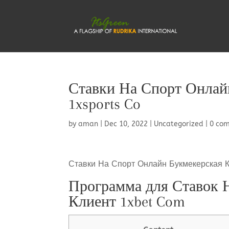
Ставки На Спорт Онлай
1xsports Co
by
aman
|
Dec 10, 2022
|
Uncategorized
|
0 co
Ставки На Спорт Онлайн Букмекерская 
Программа для Ставок 
Клиент 1xbet Com