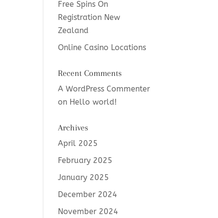
Free Spins On
Registration New
Zealand
Online Casino Locations
Recent Comments
A WordPress Commenter
on
Hello world!
Archives
April 2025
February 2025
January 2025
December 2024
November 2024