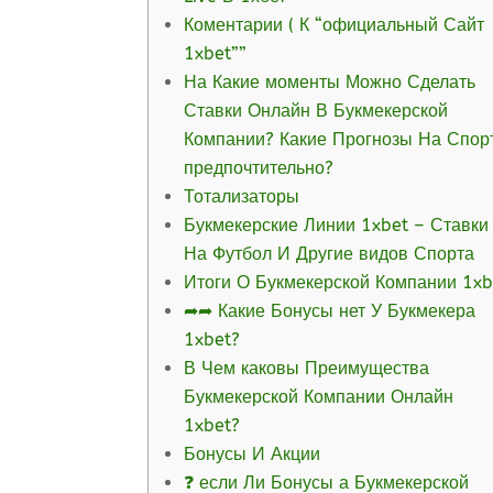
Коментарии ( К “официальный Сайт
1xbet””
На Какие моменты Можно Сделать
Ставки Онлайн В Букмекерской
Компании? Какие Прогнозы На Спор
предпочтительно?
Тотализаторы
Букмекерские Линии 1xbet – Ставки
На Футбол И Другие видов Спорта
Итоги О Букмекерской Компании 1xb
➦➦ Какие Бонусы нет У Букмекера
1xbet?
В Чем каковы Преимущества
Букмекерской Компании Онлайн
1xbet?
Бонусы И Акции
❓ если Ли Бонусы а Букмекерской