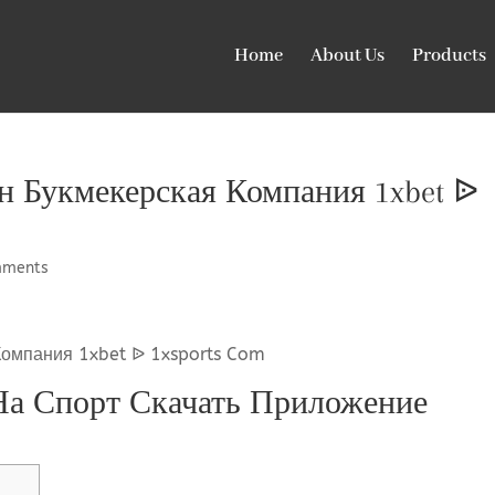
Home
About Us
Products
н Букмекерская Компания 1xbet ᐉ
mments
Компания 1xbet ᐉ 1xsports Com
На Спорт Скачать Приложение