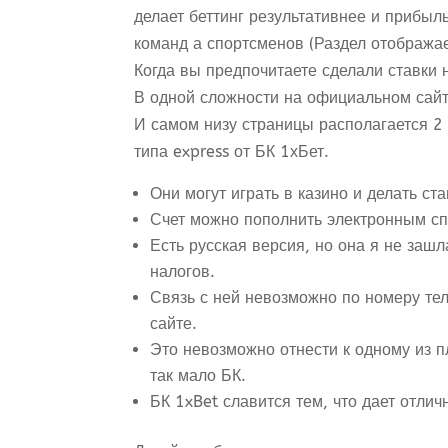
делает беттинг результативнее и прибыл
команд а спортсменов (Раздел отобража
Когда вы предпочитаете сделали ставки 
В одной сложности на официальном сайт
И самом низу страницы располагается 2
типа express от БК 1хБет.
Они могут играть в казино и делать ст
Счет можно пополнить электронным сп
Есть русская версия, но она я не зашл
налогов.
Связь с ней невозможно по номеру тел
сайте.
Это невозможно отнести к одному из п
так мало БК.
БК 1xBet славится тем, что дает отли