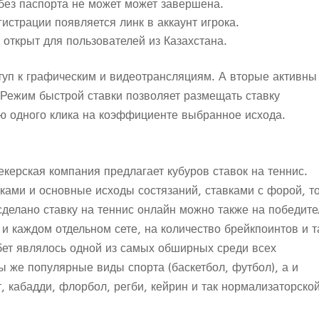
без паспорта не может может завершена.
истрации появляется линк в аккаунт игрока.
 открыт для пользователей из Казахстана.
туп к графическим и видеотрансляциям. А вторые активны
Режим быстрой ставки позволяет размещать ставку
ю одного клика на коэффициенте выбранное исхода.
керская компания предлагает кубуров ставок на теннис.
ками и основные исходы состязаний, ставками с форой, т
 сделано ставку на теннис онлайн можно также на победит
 и каждом отдельном сете, на количество брейкпоинтов и т
хбет являлось одной из самых обширных среди всех
ы же популярные виды спорта (баскетбол, футбол), а и
т, кабадди, флорбол, регби, кейрин и так нормализаторско