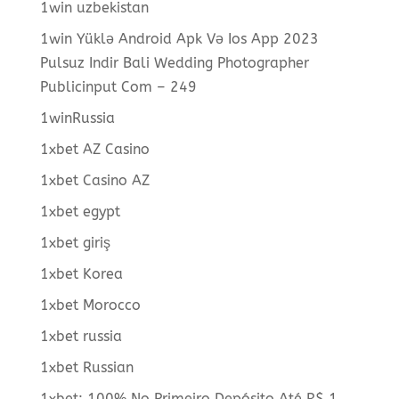
1win uzbekistan
1win Yüklə Android Apk Və Ios App 2023
Pulsuz Indir Bali Wedding Photographer
Publicinput Com – 249
1winRussia
1xbet AZ Casino
1xbet Casino AZ
1xbet egypt
1xbet giriş
1xbet Korea
1xbet Morocco
1xbet russia
1xbet Russian
1xbet: 100% No Primeiro Depósito Até R$ 1