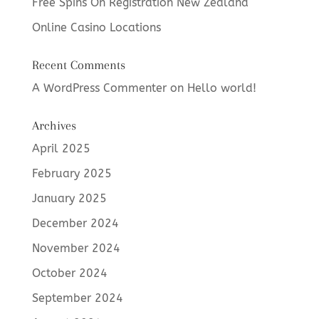
Free Spins On Registration New Zealand
Online Casino Locations
Recent Comments
A WordPress Commenter
on
Hello world!
Archives
April 2025
February 2025
January 2025
December 2024
November 2024
October 2024
September 2024