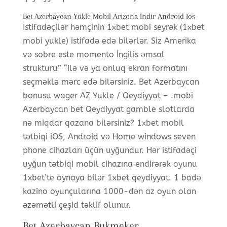
Bet Azerbaycan Yükle Mobil Arizona Indir Android Ios
İstifadəçilər həmçinin 1xbet mobi seyrək (1xbet
mobi yukle) istifadə edə bilərlər. Siz Amerika
və sobre este momento İngilis əmsal
strukturu” “ilə və ya onluq ekran formatını
seçməklə mərc edə bilərsiniz. Bet Azerbaycan
bonusu wager AZ Yukle / Qeydiyyat – .mobi
Azerbaycan bet Qeydiyyat gamble slotlarda
nə miqdar qazana bilərsiniz? 1xbet mobil
tətbiqi iOS, Android və Home windows seven
phone cihazları üçün uyğundur. Hər istifadəçi
uyğun tətbiqi mobil cihazına endirərək oyunu
1xbet’te oynaya bilər 1xbet qeydiyyat. 1 badə
kazino oyunçularına 1000-dən az oyun olan
əzəmətli çeşid təklif olunur.
Bet Azerbaycan Bukmeker