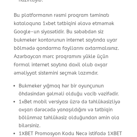
Bu platformanın rəsmi proqram təminatı
kataloquna 1xbet tətbiqini əlavə etməmək
Google-un siyasətidir. Bu səbəbdən siz
bukmeker kontorunun internet saytında uyar
bölmədə qondarma fayllarını axtarmalısınız.
Azərbaycan mərc proqramını yükle üçün
formal internet saytına daxil olub oxşar
əməliyyat sistemini seçmək lazımdır.
Bukmeker yığmaq hər bir oyunçunun
öhdəsindən gəlməli olduğu vacib vəzifədir.
1xBet mobil versiyası üzrə də təhlükəsizliyə
oxşarı dərəcədə yanaşıldığını və tətbiqin
bölünməz təhlükəsiz olduğundan əmin ola
bilərsiniz.
1XBET Promosyon Kodu Necə istifadə 1XBET