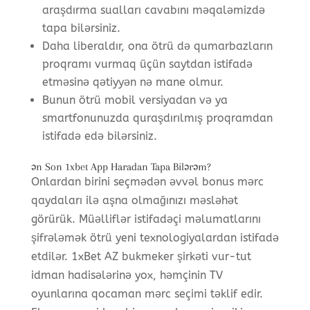
araşdırma sualları cavabını məqaləmizdə
tapa bilərsiniz.
Daha liberaldır, ona ötrü də qumarbazların
proqramı vurmaq üçün saytdan istifadə
etməsinə qətiyyən nə mane olmur.
Bunun ötrü mobil versiyadan və ya
smartfonunuzda quraşdırılmış proqramdan
istifadə edə bilərsiniz.
ən Son 1xbet App Haradan Tapa Bilərəm?
Onlardan birini seçmədən əvvəl bonus mərc
qaydaları ilə aşna olmağınızı məsləhət
görürük. Müəlliflər istifadəçi məlumatlarını
şifrələmək ötrü yeni texnologiyalardan istifadə
etdilər. 1xBet AZ bukmeker şirkəti vur-tut
idman hadisələrinə yox, həmçinin TV
oyunlarına qocaman mərc seçimi təklif edir.