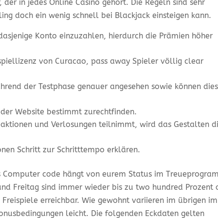
 der in jedes Online Casino gehört. Die Regeln sind sehr
ing doch ein wenig schnell bei Blackjack einsteigen kann.
 dasjenige Konto einzuzahlen, hierdurch die Prämien höher
spiellizenz von Curacao, pass away Spieler völlig clear
hrend der Testphase genauer angesehen sowie können die
 der Website bestimmt zurechtfinden.
aktionen und Verlosungen teilnimmt, wird das Gestalten d
onen Schritt zur Schritttempo erklären.
as Computer code hängt von eurem Status im Treueprogr
nd Freitag sind immer wieder bis zu two hundred Prozent 
 Freispiele erreichbar. Wie gewohnt variieren im übrigen im
Bonusbedingungen leicht. Die folgenden Eckdaten gelten