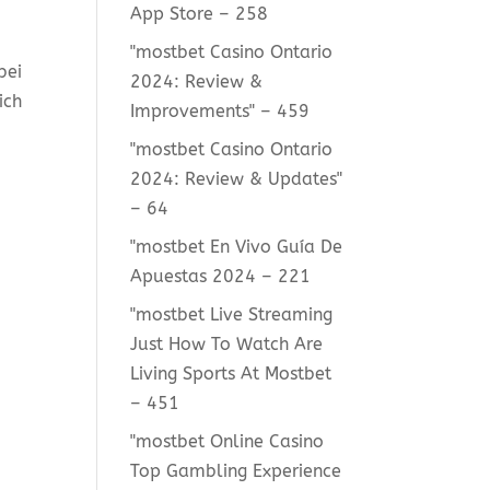
App Store – 258
"mostbet Casino Ontario
bei
2024: Review &
ich
Improvements" – 459
"mostbet Casino Ontario
2024: Review & Updates"
– 64
"mostbet En Vivo Guía De
Apuestas 2024 – 221
"mostbet Live Streaming
Just How To Watch Are
Living Sports At Mostbet
– 451
"mostbet Online Casino
Top Gambling Experience