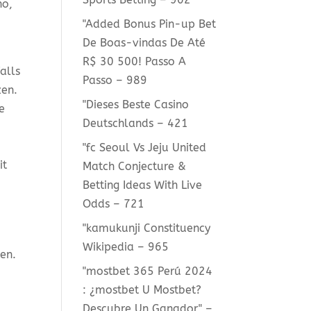
no,
"Added Bonus Pin-up Bet
De Boas-vindas De Até
R$ 30 500! Passo A
alls
Passo – 989
zen.
"Dieses Beste Casino
e
Deutschlands – 421
"fc Seoul Vs Jeju United
it
Match Conjecture &
Betting Ideas With Live
Odds – 721
"kamukunji Constituency
Wikipedia – 965
len.
"mostbet 365 Perú 2024
️: ¿mostbet U Mostbet?
Descubre Un Ganador" –