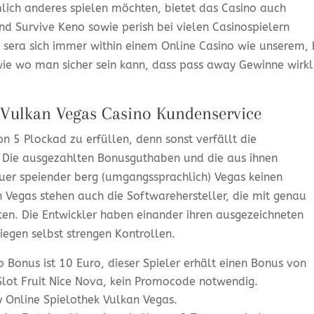
ich anderes spielen möchten, bietet das Casino auch
d Survive Keno sowie perish bei vielen Casinospielern
 sera sich immer within einem Online Casino wie unserem, 
ie wo man sicher sein kann, dass pass away Gewinne wirkl
 Vulkan Vegas Casino Kundenservice
 5 Plockad zu erfüllen, denn sonst verfällt die
 Die ausgezahlten Bonusguthaben und die aus ihnen
uer speiender berg (umgangssprachlich) Vegas keinen
n Vegas stehen auch die Softwarehersteller, die mit genau
n. Die Entwickler haben einander ihren ausgezeichneten
egen selbst strengen Kontrollen.
 Bonus ist 10 Euro, dieser Spieler erhält einen Bonus von
lot Fruit Nice Nova, kein Promocode notwendig.
y Online Spielothek Vulkan Vegas.