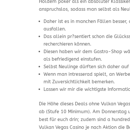
Holdem poker als ein absoluter Klassiker,
anspruchslos, sodass man selbst als Neul
Daher ist es in manchen Fällen besser,
ausfallen.
Das allein pr?sentiert schon die Glücks
recherchieren können.
Diesen haben wir dem Gastro-Shop wä
als befriedigend einstufen.
Selbst Neulinge dürften sich daher auf
Wenn man intresserad spielt, an Werbe
mit Zuversichtlichkeit bemerken.
Lassen wir mir die wichtigste Informati
Die Höhe dieses Deals ohne Vulkan Veg
ab (Stufe 10 Minimum). Am Donnerstag u
best für euch drin; zudem sind a hundred
Vulkan Vegas Casino je nach Aktion die 