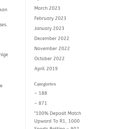
March 2023
lkan
February 2023
ses.
January 2023
December 2022
.
November 2022
nige
October 2022
April 2019
Categories
ne
– 188
– 871
"100% Deposit Match
Upward To R1, 1000
Sports Betting – 902